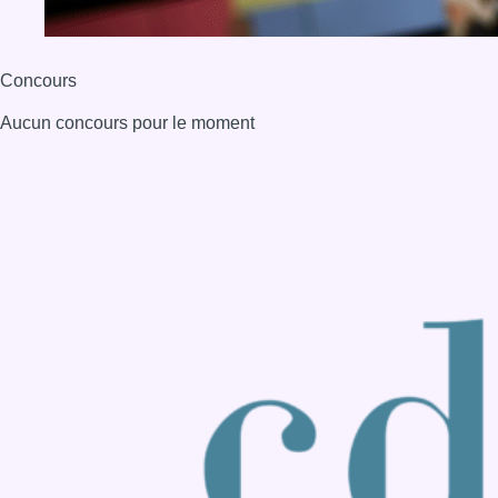
Back to top
Consulter page Instagram
Consulter page Facebook
Consulter Youtube
Consulter TikTok
Nous rejoindre sur Whatsapp
S'abonner à notre newsletter
Connaître BX1
Publicité
Offres d'emploi