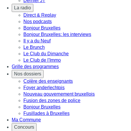
Dernier JT
La radio
Direct & Replay
Nos podcasts
Bonjour Bruxelles
Bonjour Bruxelles: les interviews
Il y a du Neuf
Le Brunch
Le Club du Dimanche
Le Club de l'Immo
Grille des programmes
Nos dossiers
Colère des enseignants
Foyer anderlechtois
Nouveau gouvernement bruxellois
Fusion des zones de police
Bonjour Bruxelles
Fusillades à Bruxelles
Ma Commune
Concours