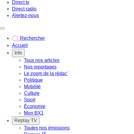
Direct tv
Direct radio
Alertez-nous
Déclencher le menu
Rechercher
Accueil
Info
Tous nos articles
Nos reportages
Le zoom de la rédac'
Politique
Mobilité
Culture
Sport
Économie
Mon BX1
Replay TV
Toutes nos émissions