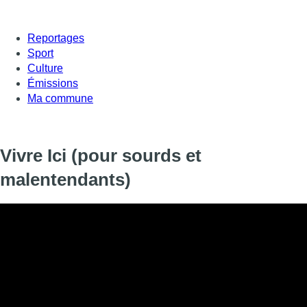
Reportages
Sport
Culture
Émissions
Ma commune
Vivre Ici (pour sourds et
malentendants)
Informations
DIFFUSION
16 octobre 2020 de 23:45 à 23:59
SIGNALÉTIQUE