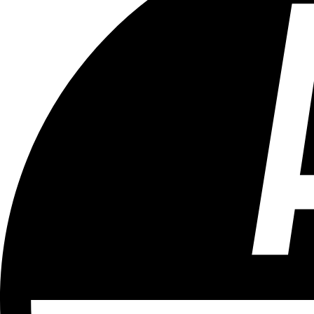
Tous les âges
Aucun contenu préjudiciable.
Plus d'explications sur ce classement
ÉMISSION
Vivre Ici (pour sourds et malentendants)
Partager l'émission
Facebook
Twitter
WhatsApp
Share