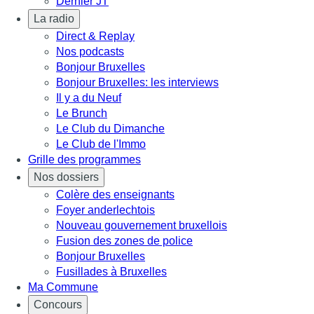
Dernier JT
La radio
Direct & Replay
Nos podcasts
Bonjour Bruxelles
Bonjour Bruxelles: les interviews
Il y a du Neuf
Le Brunch
Le Club du Dimanche
Le Club de l'Immo
Grille des programmes
Nos dossiers
Colère des enseignants
Foyer anderlechtois
Nouveau gouvernement bruxellois
Fusion des zones de police
Bonjour Bruxelles
Fusillades à Bruxelles
Ma Commune
Concours