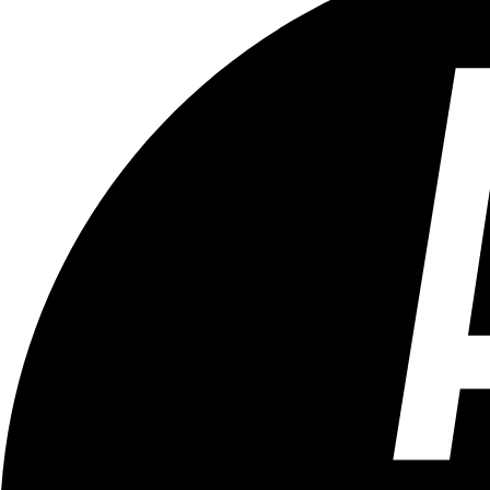
Tous les âges
Aucun contenu préjudiciable.
Plus d'explications sur ce classement
ÉMISSION
Vivre Ici (pour sourds et malentendants)