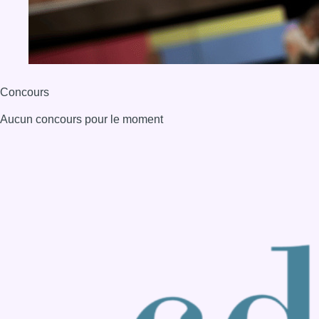
BX1 2026
Back to top
Consulter page Instagram
Consulter page Facebook
Consulter Youtube
Consulter TikTok
Nous rejoindre sur Whatsapp
S'abonner à notre newsletter
Connaître BX1