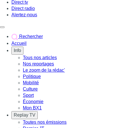
Direct tv
Direct radio
Alertez-nous
Déclencher le menu
Rechercher
Accueil
Info
Tous nos articles
Nos reportages
Le zoom de la rédac'
Politique
Mobilité
Culture
Sport
Économie
Mon BX1
Replay TV
Toutes nos émissions