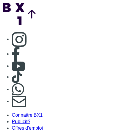
Back to top
Consulter page Instagram
Consulter page Facebook
Consulter Youtube
Consulter TikTok
Nous rejoindre sur Whatsapp
S'abonner à notre newsletter
Connaître BX1
Publicité
Offres d'emploi