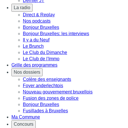
Dernier JT
La radio
Direct & Replay
Nos podcasts
Bonjour Bruxelles
Bonjour Bruxelles: les interviews
Il y a du Neuf
Le Brunch
Le Club du Dimanche
Le Club de l'Immo
Grille des programmes
Nos dossiers
Colère des enseignants
Foyer anderlechtois
Nouveau gouvernement bruxellois
Fusion des zones de police
Bonjour Bruxelles
Fusillades à Bruxelles
Ma Commune
Concours