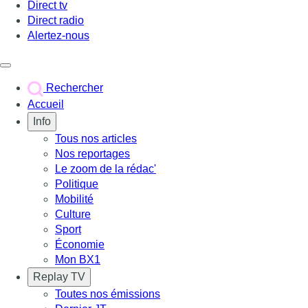
Direct tv
Direct radio
Alertez-nous
Déclencher le menu
Rechercher
Accueil
Info
Tous nos articles
Nos reportages
Le zoom de la rédac'
Politique
Mobilité
Culture
Sport
Économie
Mon BX1
Replay TV
Toutes nos émissions