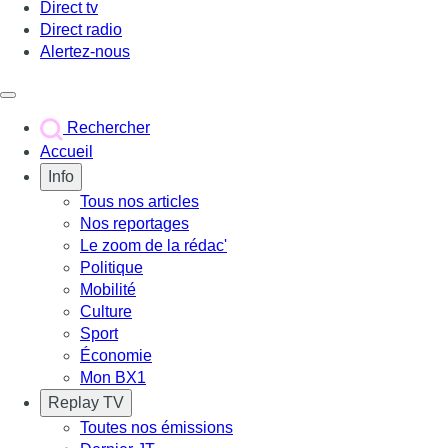
Direct tv
Direct radio
Alertez-nous
Déclencher le menu
Rechercher
Accueil
Info
Tous nos articles
Nos reportages
Le zoom de la rédac'
Politique
Mobilité
Culture
Sport
Économie
Mon BX1
Replay TV
Toutes nos émissions