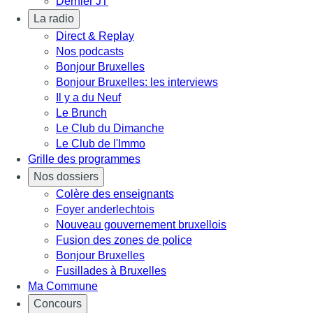
Dernier JT
La radio
Direct & Replay
Nos podcasts
Bonjour Bruxelles
Bonjour Bruxelles: les interviews
Il y a du Neuf
Le Brunch
Le Club du Dimanche
Le Club de l'Immo
Grille des programmes
Nos dossiers
Colère des enseignants
Foyer anderlechtois
Nouveau gouvernement bruxellois
Fusion des zones de police
Bonjour Bruxelles
Fusillades à Bruxelles
Ma Commune
Concours