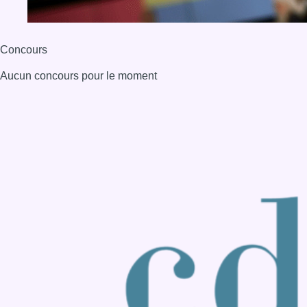
Back to top
Consulter page Instagram
Consulter page Facebook
Consulter Youtube
Consulter TikTok
Nous rejoindre sur Whatsapp
S'abonner à notre newsletter
Connaître BX1
Publicité
Offres d'emploi