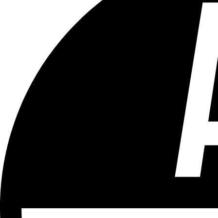
Tous les âges
Aucun contenu préjudiciable.
Plus d'explications sur ce classement
ÉMISSION
Vivre Ici (pour sourds et malentendants)
Partager l'émission
Facebook
Twitter
WhatsApp
Share