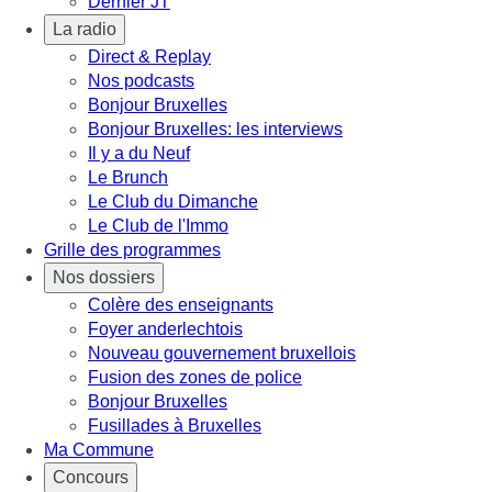
Dernier JT
La radio
Direct & Replay
Nos podcasts
Bonjour Bruxelles
Bonjour Bruxelles: les interviews
Il y a du Neuf
Le Brunch
Le Club du Dimanche
Le Club de l'Immo
Grille des programmes
Nos dossiers
Colère des enseignants
Foyer anderlechtois
Nouveau gouvernement bruxellois
Fusion des zones de police
Bonjour Bruxelles
Fusillades à Bruxelles
Ma Commune
Concours