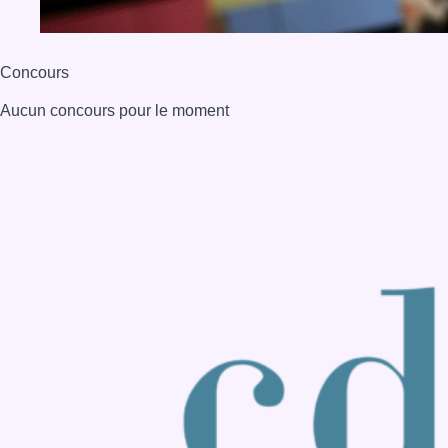
Back to top
Consulter page Instagram
Consulter page Facebook
Consulter Youtube
Consulter TikTok
Nous rejoindre sur Whatsapp
S'abonner à notre newsletter
Connaître BX1
Publicité
Offres d'emploi