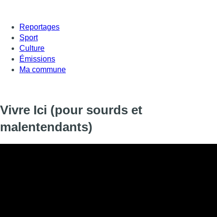
Reportages
Sport
Culture
Émissions
Ma commune
Vivre Ici (pour sourds et
malentendants)
Informations
DIFFUSION
31 août 2020 de 23:45 à 23:59
SIGNALÉTIQUE