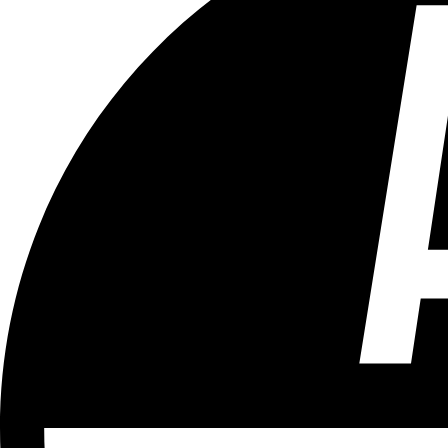
Tous les âges
Aucun contenu préjudiciable.
Plus d'explications sur ce classement
ÉMISSION
Vivre Ici (pour sourds et malentendants)
Partager l'émission
Facebook
Twitter
WhatsApp
Share