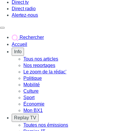
Direct tv
Direct radio
Alertez-nous
Déclencher le menu
Rechercher
Accueil
Info
Tous nos articles
Nos reportages
Le zoom de la rédac'
Politique
Mobilité
Culture
Sport
Économie
Mon BX1
Replay TV
Toutes nos émissions