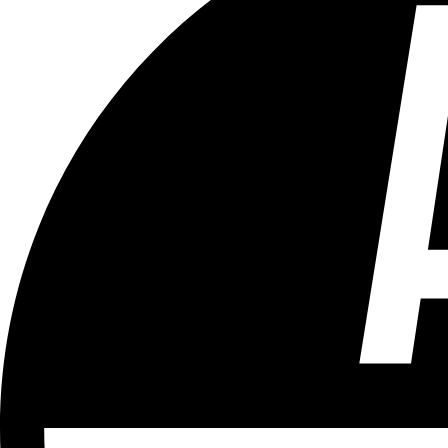
Tous les âges
Aucun contenu préjudiciable.
Plus d'explications sur ce classement
ÉMISSION
Vivre Ici (pour sourds et malentendants)
Partager l'émission
Facebook
Twitter
WhatsApp
Share