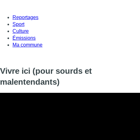
Reportages
Sport
Culture
Émissions
Ma commune
Vivre ici (pour sourds et
malentendants)
Informations
DIFFUSION
22 janvier 2020 de 23:45 à 23:59
SIGNALÉTIQUE