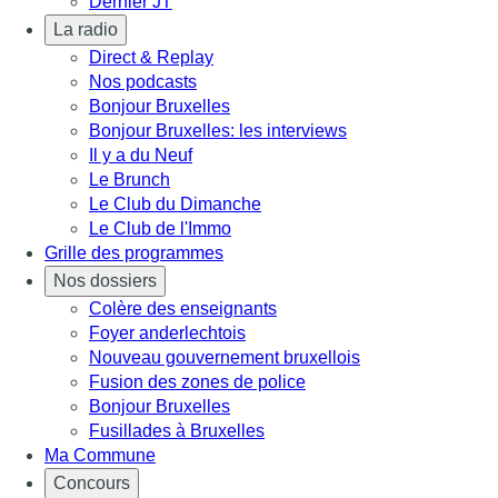
Dernier JT
La radio
Direct & Replay
Nos podcasts
Bonjour Bruxelles
Bonjour Bruxelles: les interviews
Il y a du Neuf
Le Brunch
Le Club du Dimanche
Le Club de l'Immo
Grille des programmes
Nos dossiers
Colère des enseignants
Foyer anderlechtois
Nouveau gouvernement bruxellois
Fusion des zones de police
Bonjour Bruxelles
Fusillades à Bruxelles
Ma Commune
Concours