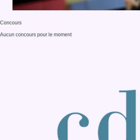
Back to top
Consulter page Instagram
Consulter page Facebook
Consulter Youtube
Consulter TikTok
Nous rejoindre sur Whatsapp
S'abonner à notre newsletter
Connaître BX1
Publicité
Offres d'emploi