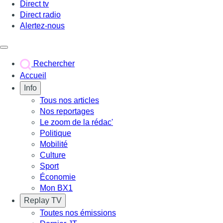
Direct tv
Direct radio
Alertez-nous
Déclencher le menu
Rechercher
Accueil
Info
Tous nos articles
Nos reportages
Le zoom de la rédac'
Politique
Mobilité
Culture
Sport
Économie
Mon BX1
Replay TV
Toutes nos émissions