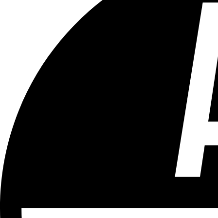
Tous les âges
Aucun contenu préjudiciable.
Plus d'explications sur ce classement
ÉMISSION
Vivre Ici (pour sourds et malentendants)
Partager l'émission
Facebook
Twitter
WhatsApp
Share