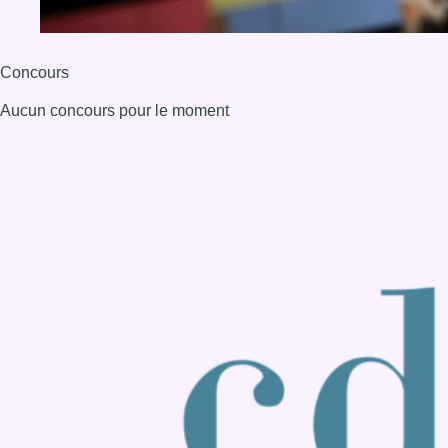
Back to top
Consulter page Instagram
Consulter page Facebook
Consulter Youtube
Consulter TikTok
Nous rejoindre sur Whatsapp
S'abonner à notre newsletter
Connaître BX1
Publicité
Offres d'emploi