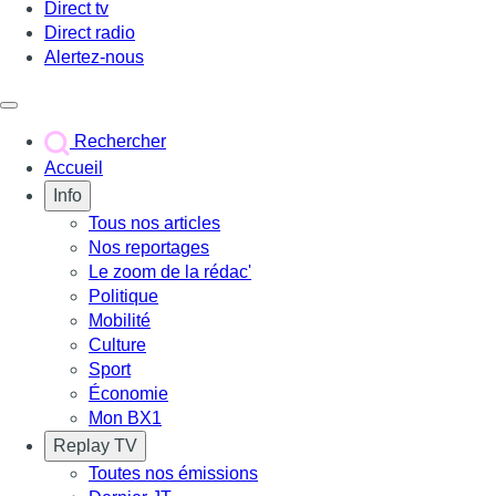
Direct tv
Direct radio
Alertez-nous
Déclencher le menu
Rechercher
Accueil
Info
Tous nos articles
Nos reportages
Le zoom de la rédac'
Politique
Mobilité
Culture
Sport
Économie
Mon BX1
Replay TV
Toutes nos émissions