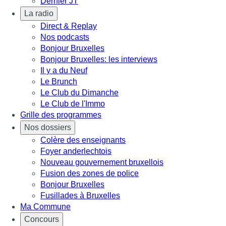
Dernier JT
La radio
Direct & Replay
Nos podcasts
Bonjour Bruxelles
Bonjour Bruxelles: les interviews
Il y a du Neuf
Le Brunch
Le Club du Dimanche
Le Club de l'Immo
Grille des programmes
Nos dossiers
Colère des enseignants
Foyer anderlechtois
Nouveau gouvernement bruxellois
Fusion des zones de police
Bonjour Bruxelles
Fusillades à Bruxelles
Ma Commune
Concours