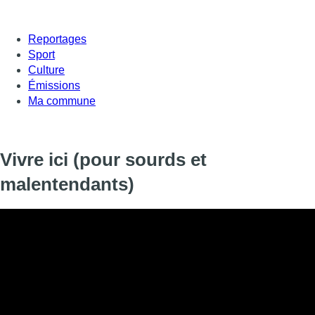
Reportages
Sport
Culture
Émissions
Ma commune
Vivre ici (pour sourds et
malentendants)
Informations
DIFFUSION
15 janvier 2020 de 23:45 à 23:59
SIGNALÉTIQUE