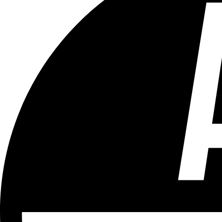
Tous les âges
Aucun contenu préjudiciable.
Plus d'explications sur ce classement
ÉMISSION
Vivre Ici (pour sourds et malentendants)
Partager l'émission
Facebook
Twitter
WhatsApp
Share