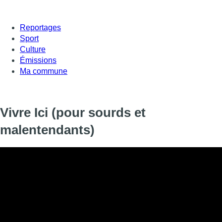
Reportages
Sport
Culture
Émissions
Ma commune
Vivre Ici (pour sourds et
malentendants)
Informations
DIFFUSION
20 décembre 2019 de 23:44 à 23:59
SIGNALÉTIQUE