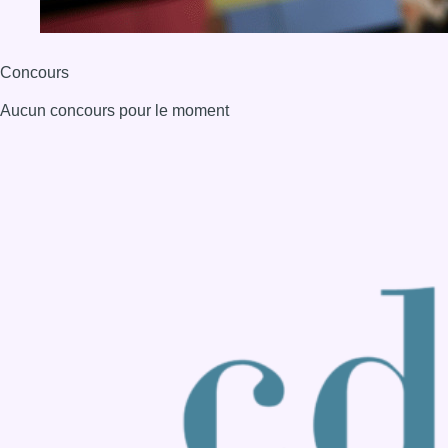
Back to top
Consulter page Instagram
Consulter page Facebook
Consulter Youtube
Consulter TikTok
Nous rejoindre sur Whatsapp
S'abonner à notre newsletter
Connaître BX1
Publicité
Offres d'emploi