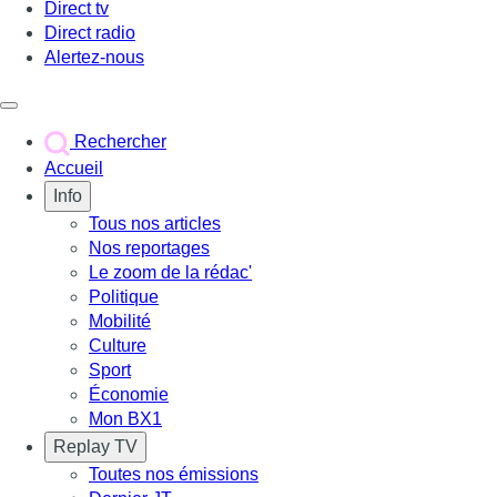
Direct tv
Direct radio
Alertez-nous
Déclencher le menu
Rechercher
Accueil
Info
Tous nos articles
Nos reportages
Le zoom de la rédac'
Politique
Mobilité
Culture
Sport
Économie
Mon BX1
Replay TV
Toutes nos émissions