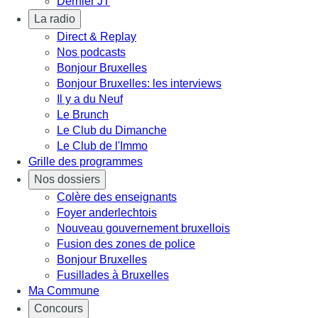
Dernier JT
La radio
Direct & Replay
Nos podcasts
Bonjour Bruxelles
Bonjour Bruxelles: les interviews
Il y a du Neuf
Le Brunch
Le Club du Dimanche
Le Club de l'Immo
Grille des programmes
Nos dossiers
Colère des enseignants
Foyer anderlechtois
Nouveau gouvernement bruxellois
Fusion des zones de police
Bonjour Bruxelles
Fusillades à Bruxelles
Ma Commune
Concours