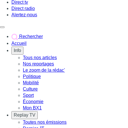
Direct tv
Direct radio
Alertez-nous
Déclencher le menu
Rechercher
Accueil
Info
Tous nos articles
Nos reportages
Le zoom de la rédac'
Politique
Mobilité
Culture
Sport
Économie
Mon BX1
Replay TV
Toutes nos émissions