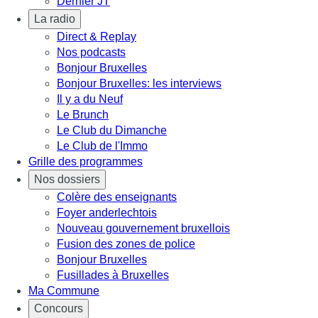
Dernier JT
La radio
Direct & Replay
Nos podcasts
Bonjour Bruxelles
Bonjour Bruxelles: les interviews
Il y a du Neuf
Le Brunch
Le Club du Dimanche
Le Club de l'Immo
Grille des programmes
Nos dossiers
Colère des enseignants
Foyer anderlechtois
Nouveau gouvernement bruxellois
Fusion des zones de police
Bonjour Bruxelles
Fusillades à Bruxelles
Ma Commune
Concours