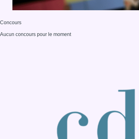
Back to top
Consulter page Instagram
Consulter page Facebook
Consulter Youtube
Consulter TikTok
Nous rejoindre sur Whatsapp
S'abonner à notre newsletter
Connaître BX1
Publicité
Offres d'emploi