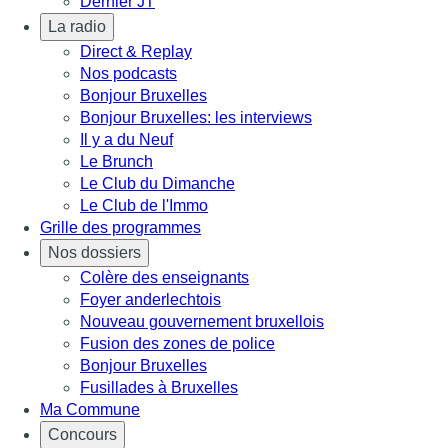
Dernier JT
La radio
Direct & Replay
Nos podcasts
Bonjour Bruxelles
Bonjour Bruxelles: les interviews
Il y a du Neuf
Le Brunch
Le Club du Dimanche
Le Club de l'Immo
Grille des programmes
Nos dossiers
Colère des enseignants
Foyer anderlechtois
Nouveau gouvernement bruxellois
Fusion des zones de police
Bonjour Bruxelles
Fusillades à Bruxelles
Ma Commune
Concours