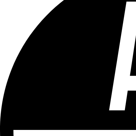
Tous les âges
Aucun contenu préjudiciable.
Plus d'explications sur ce classement
ÉMISSION
Vivre Ici (pour sourds et malentendants)
Partager l'émission
Facebook
Twitter
WhatsApp
Share