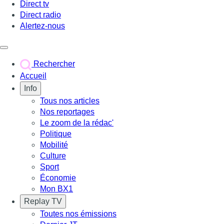
Direct tv
Direct radio
Alertez-nous
Déclencher le menu
Rechercher
Accueil
Info
Tous nos articles
Nos reportages
Le zoom de la rédac'
Politique
Mobilité
Culture
Sport
Économie
Mon BX1
Replay TV
Toutes nos émissions