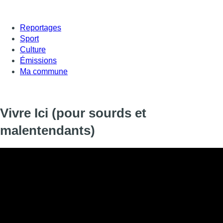
Reportages
Sport
Culture
Émissions
Ma commune
Vivre Ici (pour sourds et
malentendants)
Informations
DIFFUSION
11 décembre 2019 de 23:38 à 23:52
SIGNALÉTIQUE