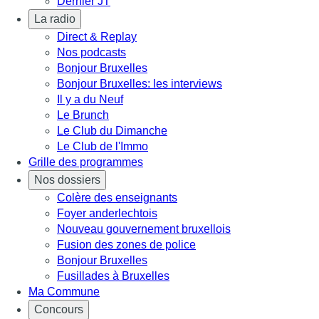
Dernier JT
La radio
Direct & Replay
Nos podcasts
Bonjour Bruxelles
Bonjour Bruxelles: les interviews
Il y a du Neuf
Le Brunch
Le Club du Dimanche
Le Club de l'Immo
Grille des programmes
Nos dossiers
Colère des enseignants
Foyer anderlechtois
Nouveau gouvernement bruxellois
Fusion des zones de police
Bonjour Bruxelles
Fusillades à Bruxelles
Ma Commune
Concours