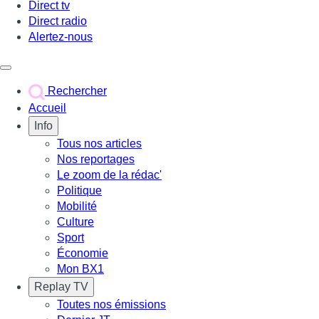
Direct tv
Direct radio
Alertez-nous
Déclencher le menu
Rechercher
Accueil
Info
Tous nos articles
Nos reportages
Le zoom de la rédac'
Politique
Mobilité
Culture
Sport
Économie
Mon BX1
Replay TV
Toutes nos émissions