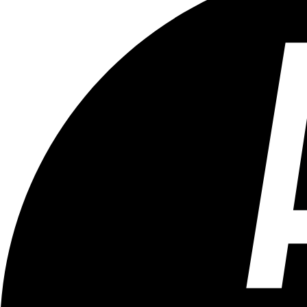
Tous les âges
Aucun contenu préjudiciable.
Plus d'explications sur ce classement
ÉMISSION
Vivre Ici (pour sourds et malentendants)