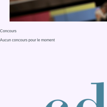
BX1 2026
Back to top
Consulter page Instagram
Consulter page Facebook
Consulter Youtube
Consulter TikTok
Nous rejoindre sur Whatsapp
S'abonner à notre newsletter
Connaître BX1