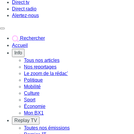
Direct tv
Direct radio
Alertez-nous
Déclencher le menu
Rechercher
Accueil
Info
Tous nos articles
Nos reportages
Le zoom de la rédac'
Politique
Mobilité
Culture
Sport
Économie
Mon BX1
Replay TV
Toutes nos émissions