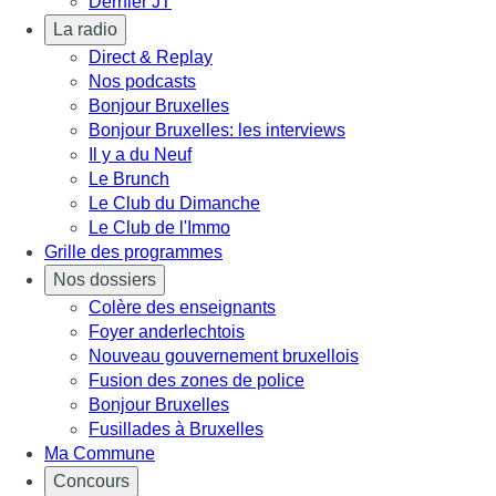
Dernier JT
La radio
Direct & Replay
Nos podcasts
Bonjour Bruxelles
Bonjour Bruxelles: les interviews
Il y a du Neuf
Le Brunch
Le Club du Dimanche
Le Club de l'Immo
Grille des programmes
Nos dossiers
Colère des enseignants
Foyer anderlechtois
Nouveau gouvernement bruxellois
Fusion des zones de police
Bonjour Bruxelles
Fusillades à Bruxelles
Ma Commune
Concours