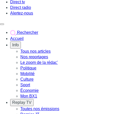
Direct tv
Direct radio
Alertez-nous
Déclencher le menu
Rechercher
Accueil
Info
Tous nos articles
Nos reportages
Le zoom de la rédac'
Politique
Mobilité
Culture
Sport
Économie
Mon BX1
Replay TV
Toutes nos émissions