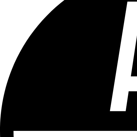
Tous les âges
Aucun contenu préjudiciable.
Plus d'explications sur ce classement
ÉMISSION
Vivre Ici (pour sourds et malentendants)
Partager l'émission
Facebook
Twitter
WhatsApp
Share