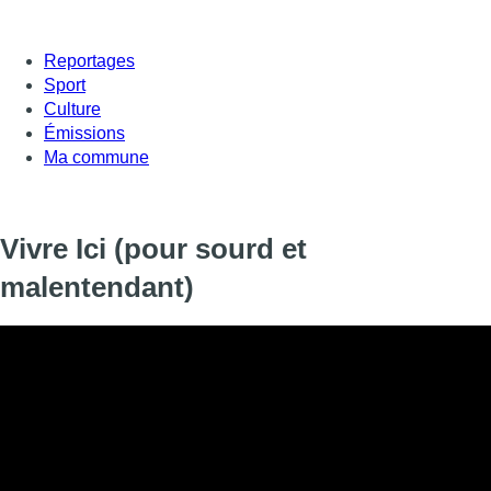
Reportages
Sport
Culture
Émissions
Ma commune
Vivre Ici (pour sourd et
malentendant)
Informations
DIFFUSION
16 décembre 2019 de 23:42 à 23:57
SIGNALÉTIQUE