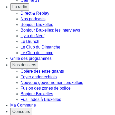
Dernier JT
La radio
Direct & Replay
Nos podcasts
Bonjour Bruxelles
Bonjour Bruxelles: les interviews
Il y a du Neuf
Le Brunch
Le Club du Dimanche
Le Club de l'Immo
Grille des programmes
Nos dossiers
Colère des enseignants
Foyer anderlechtois
Nouveau gouvernement bruxellois
Fusion des zones de police
Bonjour Bruxelles
Fusillades à Bruxelles
Ma Commune
Concours