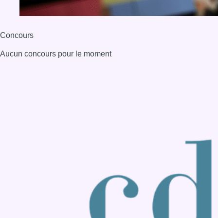
Back to top
Consulter page Instagram
Consulter page Facebook
Consulter Youtube
Consulter TikTok
Nous rejoindre sur Whatsapp
S'abonner à notre newsletter
Connaître BX1
Publicité
Offres d'emploi