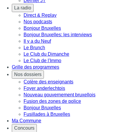
Dernier JT
La radio
Direct & Replay
Nos podcasts
Bonjour Bruxelles
Bonjour Bruxelles: les interviews
Il y a du Neuf
Le Brunch
Le Club du Dimanche
Le Club de l'Immo
Grille des programmes
Nos dossiers
Colère des enseignants
Foyer anderlechtois
Nouveau gouvernement bruxellois
Fusion des zones de police
Bonjour Bruxelles
Fusillades à Bruxelles
Ma Commune
Concours