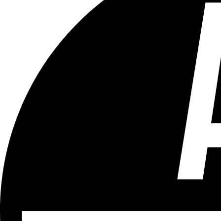
Tous les âges
Aucun contenu préjudiciable.
Plus d'explications sur ce classement
ÉMISSION
Vivre Ici (pour sourds et malentendants)
Partager l'émission
Facebook
Twitter
WhatsApp
Share