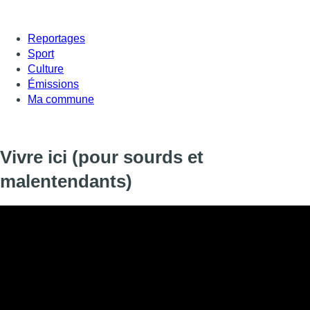
Reportages
Sport
Culture
Émissions
Ma commune
Vivre ici (pour sourds et
malentendants)
Informations
DIFFUSION
23 septembre 2020 de 23:45 à 23:59
SIGNALÉTIQUE