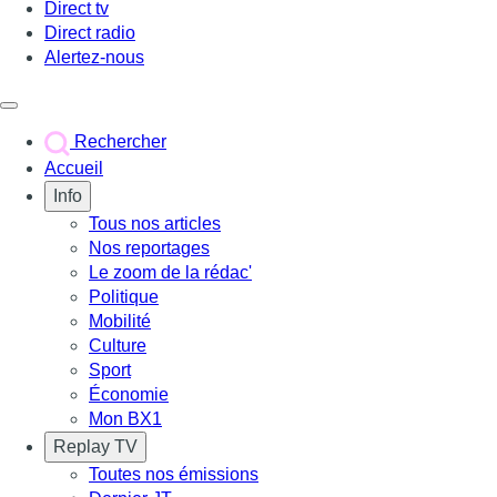
Direct tv
Direct radio
Alertez-nous
Déclencher le menu
Rechercher
Accueil
Info
Tous nos articles
Nos reportages
Le zoom de la rédac'
Politique
Mobilité
Culture
Sport
Économie
Mon BX1
Replay TV
Toutes nos émissions