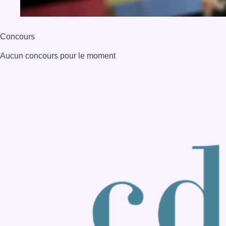
Back to top
Consulter page Instagram
Consulter page Facebook
Consulter Youtube
Consulter TikTok
Nous rejoindre sur Whatsapp
S'abonner à notre newsletter
Connaître BX1
Publicité
Offres d'emploi