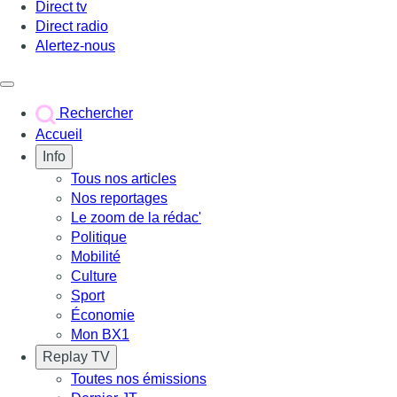
Direct tv
Direct radio
Alertez-nous
Déclencher le menu
Rechercher
Accueil
Info
Tous nos articles
Nos reportages
Le zoom de la rédac'
Politique
Mobilité
Culture
Sport
Économie
Mon BX1
Replay TV
Toutes nos émissions