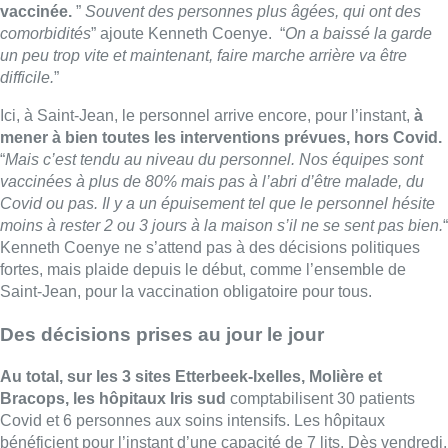
vaccinée.
”
Souvent des personnes plus âgées, qui ont des
comorbidités
” ajoute Kenneth Coenye.
“
On a baissé la garde
un peu trop vite et maintenant, faire marche arrière va être
difficile.
”
Ici, à Saint-Jean, le personnel arrive encore, pour l’instant,
à
mener à bien toutes les interventions prévues, hors Covid.
“
Mais c’est tendu au niveau du personnel. Nos équipes sont
vaccinées à plus de 80% mais pas à l’abri d’être malade, du
Covid ou pas. Il y a un épuisement tel que le personnel hésite
moins à rester 2 ou 3 jours à la maison s’il ne se sent pas bien.
“
Kenneth Coenye ne s’attend pas à des décisions politiques
fortes, mais plaide depuis le début, comme l’ensemble de
Saint-Jean, pour la vaccination obligatoire pour tous.
Des décisions prises au jour le jour
Au total, sur les 3 sites Etterbeek-Ixelles, Molière et
Bracops, les hôpitaux Iris sud
comptabilisent 30 patients
Covid et 6 personnes aux soins intensifs.
Les hôpitaux
bénéficient pour l’instant d’une capacité de 7 lits. Dès vendredi,