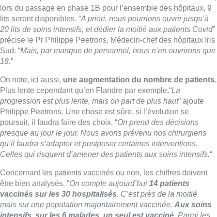
lors du passage en phase 1B pour l’ensemble des hôpitaux, 9
lits seront disponibles.
“
A priori, nous pourrions ouvrir jusqu’à
20 lits de soins intensifs, et dédier la moitié aux patients Covid
”
précise le Pr Philippe Peetrons, Médecin-chef des hôpitaux Iris
Sud. “
Mais, par manque de personnel, nous n’en ouvrirons que
18.
”
On note, ici aussi,
une augmentation du nombre de patients.
Plus lente cependant qu’en Flandre par exemple
.
“
La
progression est plus lente, mais on part de plus haut
” ajoute
Philippe Peetrons. Une chose est sûre, si l’évolution se
poursuit, il faudra faire des choix.
“
On prend des décisions
presque au jour le jour. Nous avons prévenu nos chirurgiens
qu’il faudra s’adapter et postposer certaines interventions.
Celles qui risquent d’amener des patients aux soins intensifs.
“
Concernant les patients vaccinés ou non, les chiffres doivent
être bien analysés.
“
On compte aujourd’hui
14 patients
vaccinés sur les 30 hospitalisés.
C’est près de la moitié,
mais sur une population majoritairement vaccinée.
Aux soins
intensifs, sur les 6 malades, un seul est vacciné
. Parmi les