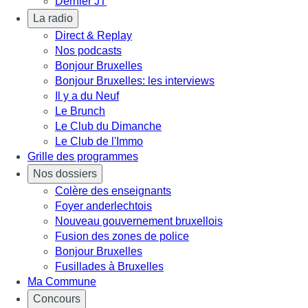
Dernier JT
La radio
Direct & Replay
Nos podcasts
Bonjour Bruxelles
Bonjour Bruxelles: les interviews
Il y a du Neuf
Le Brunch
Le Club du Dimanche
Le Club de l'Immo
Grille des programmes
Nos dossiers
Colère des enseignants
Foyer anderlechtois
Nouveau gouvernement bruxellois
Fusion des zones de police
Bonjour Bruxelles
Fusillades à Bruxelles
Ma Commune
Concours