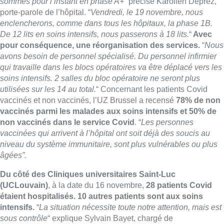
sommes pour l’instant en phase A+
” précise Karolien Deprez,
porte-parole de l’hôpital.
“
Vendredi, le 19 novembre, nous
enclencherons, comme dans tous les hôpitaux, la phase 1B.
De 12 lits en soins intensifs, nous passerons à 18 lits.
“
Avec
pour conséquence, une réorganisation des services.
“
Nous
avons besoin de personnel spécialisé. Du personnel infirmier
qui travaille dans les blocs opératoires va être déplacé vers les
soins intensifs. 2 salles du bloc opératoire ne seront plus
utilisées sur les 14 au total.
“
Concernant les patients Covid
vaccinés et non vaccinés, l’UZ Brussel a recensé
78% de non
vaccinés parmi les malades aux soins intensifs et 50% de
non vaccinés dans le service Covid
. “
Les personnes
vaccinées qui arrivent à l’hôpital ont soit déjà des soucis au
niveau du système immunitaire, sont plus vulnérables ou plus
âgées”.
Du côté des Cliniques universitaires Saint-Luc
(UCLouvain)
, à la date du 16 novembre,
28 patients Covid
étaient hospitalisés. 10 autres patients sont aux soins
intensifs.
“
La situation nécessite toute notre attention, mais est
sous contrôle
“
explique Sylvain Bayet, chargé de