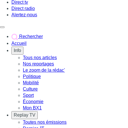
Direct tv
Direct radio
Alertez-nous
Déclencher le menu
Rechercher
Accueil
Info
Tous nos articles
Nos reportages
Le zoom de la rédac'
Politique
Mobilité
Culture
Sport
Économie
Mon BX1
Replay TV
Toutes nos émissions