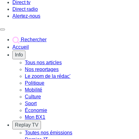
Direct tv
Direct radio
Alertez-nous
Déclencher le menu
Rechercher
Accueil
Info
Tous nos articles
Nos reportages
Le zoom de la rédac'
Politique
Mobilité
Culture
Sport
Économie
Mon BX1
Replay TV
Toutes nos émissions