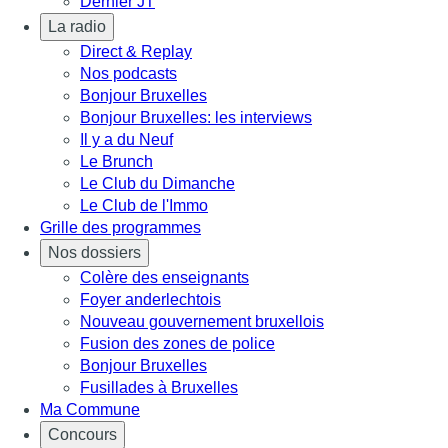
Dernier JT
La radio
Direct & Replay
Nos podcasts
Bonjour Bruxelles
Bonjour Bruxelles: les interviews
Il y a du Neuf
Le Brunch
Le Club du Dimanche
Le Club de l'Immo
Grille des programmes
Nos dossiers
Colère des enseignants
Foyer anderlechtois
Nouveau gouvernement bruxellois
Fusion des zones de police
Bonjour Bruxelles
Fusillades à Bruxelles
Ma Commune
Concours