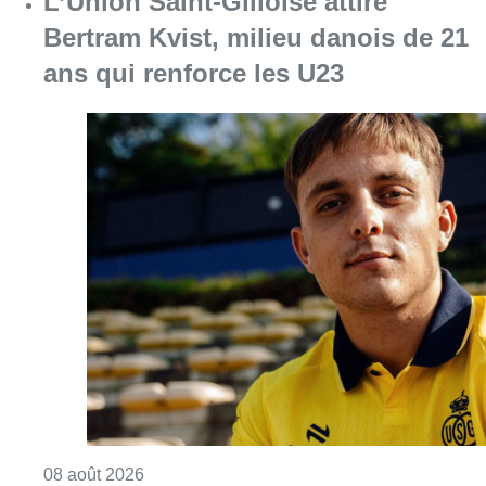
Consulter l'article "L’Union Saint-Gilloise at
08 août 2026
Partager l'article
Facebook
Twitter
WhatsApp
Share
10 juin 2024
- 08h19
Elke Van den Brandt
Good Move
Elections du 9 juin 2024
News
Offres d’emploi