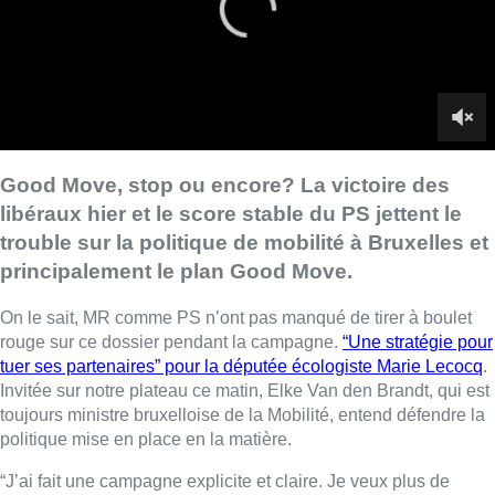
On le sait, MR comme PS n’ont pas manqué de tirer à boulet
rouge sur ce dossier pendant la campagne.
“Une stratégie pour
tuer ses partenaires” pour la députée écologiste Marie Lecocq
.
Invitée sur notre plateau ce matin, Elke Van den Brandt, qui est
toujours ministre bruxelloise de la Mobilité, entend défendre la
politique mise en place en la matière.
“J’ai fait une campagne explicite et claire. Je veux plus de
sécurité routière pour nos enfants, plus de qualité d’air, plus
d’espaces pour se rencontrer ou planter des arbres”. Par
ailleurs, Elke Van den Brandt s’appuie sur ses bons résultats
d’hier (près de 8.500 voix) pour maintenir le cap. “Ce sera une
bataille que je continue à mener. J’ai presque doubler mon
score, c’est un signal. J’ai reçu un mandat clair pour défendre
les changements dans l’espace public et faire en sorte qu’on
continue avec une politique de mobilité progressiste”.
“Discussions toniques”
David Leisterh, la tête de liste libérale, l’a répété : il veut revenir