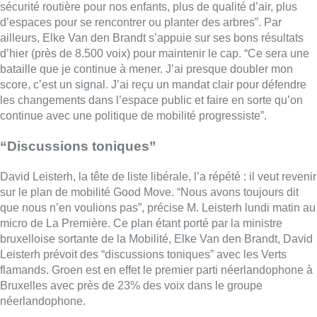
sur le plan de mobilité Good Move. “Nous avons toujours dit
que nous n’en voulions pas”, précise M. Leisterh lundi matin au
micro de La Première. Ce plan étant porté par la ministre
bruxelloise sortante de la Mobilité, Elke Van den Brandt, David
Leisterh prévoit des “discussions toniques” avec les Verts
flamands. Groen est en effet le premier parti néerlandophone à
Bruxelles avec près de 23% des voix dans le groupe
néerlandophone.
“On va parler, mais évidemment je vais me battre pour chaque
vote que j’ai eu”, a répondu Elke Van den Brandt. “Chaque vote
est un mandat pour continue à changer Bruxelles, alors
évidemment je vais défendre mon programme, mes valeurs et
mon parti”.
BX1
Lire aussi :
Un nouveau club de MMA ouvre