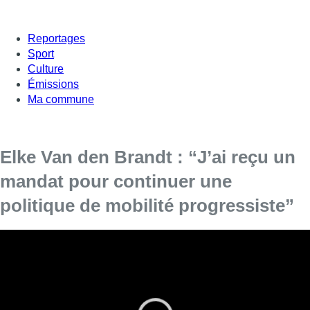
Reportages
Sport
Culture
Émissions
Ma commune
Elke Van den Brandt : “J’ai reçu un
mandat pour continuer une
politique de mobilité progressiste”
Good Move, stop ou encore? La victoire des
libéraux hier et le score stable du PS jettent le
trouble sur la politique de mobilité à Bruxelles et
principalement le plan Good Move.