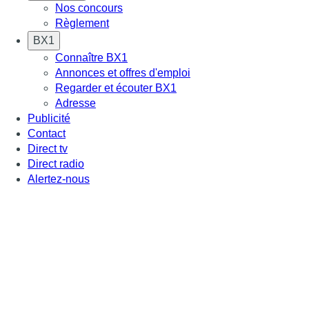
Nos concours
Règlement
BX1
Connaître BX1
Annonces et offres d'emploi
Regarder et écouter BX1
Adresse
Publicité
Contact
Direct tv
Direct radio
Alertez-nous