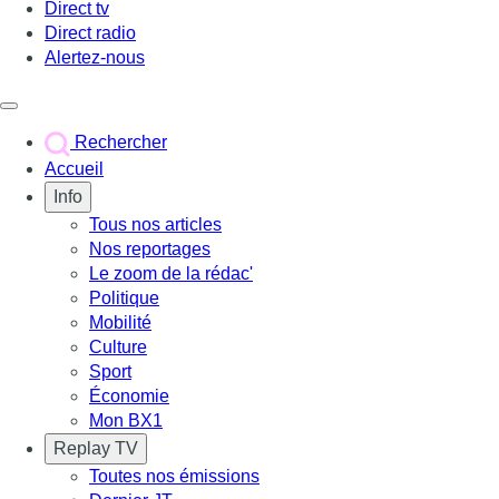
Direct tv
Direct radio
Alertez-nous
Déclencher le menu
Rechercher
Accueil
Info
Tous nos articles
Nos reportages
Le zoom de la rédac'
Politique
Mobilité
Culture
Sport
Économie
Mon BX1
Replay TV
Toutes nos émissions