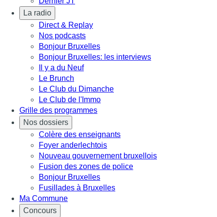
Dernier JT
La radio
Direct & Replay
Nos podcasts
Bonjour Bruxelles
Bonjour Bruxelles: les interviews
Il y a du Neuf
Le Brunch
Le Club du Dimanche
Le Club de l'Immo
Grille des programmes
Nos dossiers
Colère des enseignants
Foyer anderlechtois
Nouveau gouvernement bruxellois
Fusion des zones de police
Bonjour Bruxelles
Fusillades à Bruxelles
Ma Commune
Concours