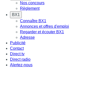
Nos concours
Règlement
BX1
Connaître BX1
Annonces et offres d'emploi
Regarder et écouter BX1
Adresse
Publicité
Contact
Direct tv
Direct radio
Alertez-nous