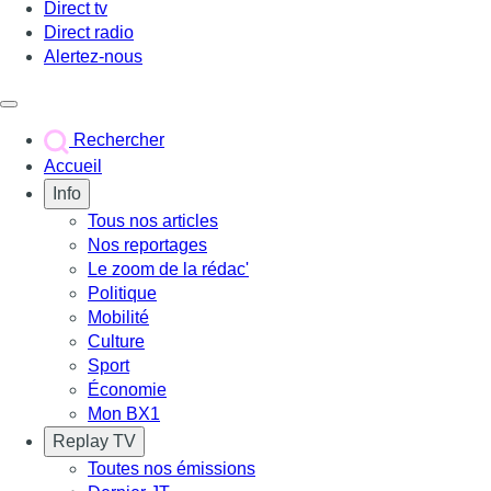
Direct tv
Direct radio
Alertez-nous
Déclencher le menu
Rechercher
Accueil
Info
Tous nos articles
Nos reportages
Le zoom de la rédac'
Politique
Mobilité
Culture
Sport
Économie
Mon BX1
Replay TV
Toutes nos émissions