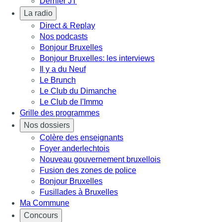
Dernier JT
La radio
Direct & Replay
Nos podcasts
Bonjour Bruxelles
Bonjour Bruxelles: les interviews
Il y a du Neuf
Le Brunch
Le Club du Dimanche
Le Club de l'Immo
Grille des programmes
Nos dossiers
Colère des enseignants
Foyer anderlechtois
Nouveau gouvernement bruxellois
Fusion des zones de police
Bonjour Bruxelles
Fusillades à Bruxelles
Ma Commune
Concours