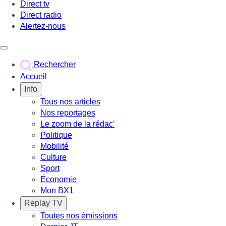
Direct tv
Direct radio
Alertez-nous
Déclencher le menu
Rechercher
Accueil
Info
Tous nos articles
Nos reportages
Le zoom de la rédac'
Politique
Mobilité
Culture
Sport
Économie
Mon BX1
Replay TV
Toutes nos émissions