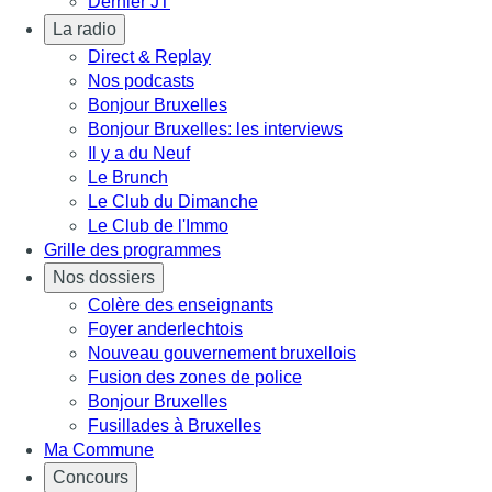
Dernier JT
La radio
Direct & Replay
Nos podcasts
Bonjour Bruxelles
Bonjour Bruxelles: les interviews
Il y a du Neuf
Le Brunch
Le Club du Dimanche
Le Club de l'Immo
Grille des programmes
Nos dossiers
Colère des enseignants
Foyer anderlechtois
Nouveau gouvernement bruxellois
Fusion des zones de police
Bonjour Bruxelles
Fusillades à Bruxelles
Ma Commune
Concours