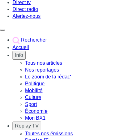
Direct tv
Direct radio
Alertez-nous
Déclencher le menu
Rechercher
Accueil
Info
Tous nos articles
Nos reportages
Le zoom de la rédac'
Politique
Mobilité
Culture
Sport
Économie
Mon BX1
Replay TV
Toutes nos émissions