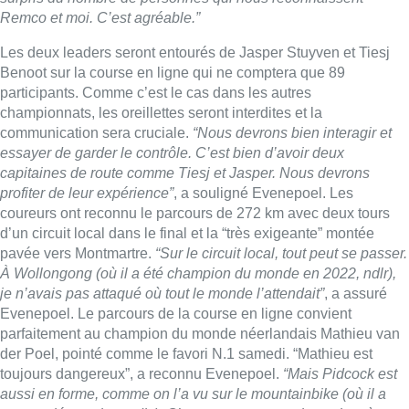
Remco et moi. C’est agréable.”
Les deux leaders seront entourés de Jasper Stuyven et Tiesj
Benoot sur la course en ligne qui ne comptera que 89
participants. Comme c’est le cas dans les autres
championnats, les oreillettes seront interdites et la
communication sera cruciale.
“Nous devrons bien interagir et
essayer de garder le contrôle. C’est bien d’avoir deux
capitaines de route comme Tiesj et Jasper. Nous devrons
profiter de leur expérience”
, a souligné Evenepoel. Les
coureurs ont reconnu le parcours de 272 km avec deux tours
d’un circuit local dans le final et la “très exigeante” montée
pavée vers Montmartre.
“Sur le circuit local, tout peut se passer.
À Wollongong (où il a été champion du monde en 2022, ndlr),
je n’avais pas attaqué où tout le monde l’attendait”
, a assuré
Evenepoel. Le parcours de la course en ligne convient
parfaitement au champion du monde néerlandais Mathieu van
der Poel, pointé comme le favori N.1 samedi. “Mathieu est
toujours dangereux”, a reconnu Evenepoel.
“Mais Pidcock est
aussi en forme, comme on l’a vu sur le mountainbike (où il a