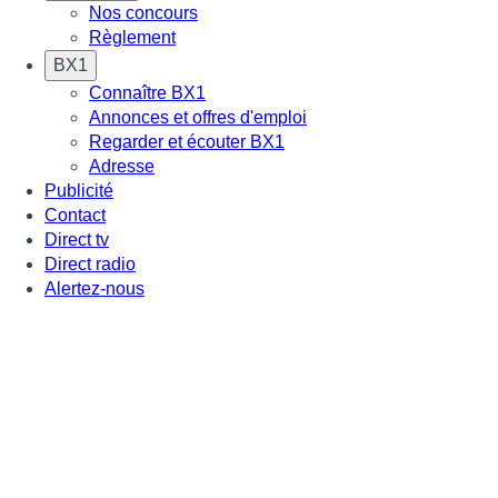
Nos concours
Règlement
BX1
Connaître BX1
Annonces et offres d'emploi
Regarder et écouter BX1
Adresse
Publicité
Contact
Direct tv
Direct radio
Alertez-nous