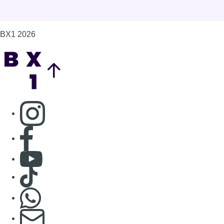
BX1 2026
Back to top
Consulter page Instagram
Consulter page Facebook
Consulter Youtube
Consulter TikTok
Nous rejoindre sur Whatsapp
S'abonner à notre newsletter