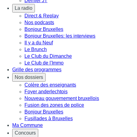
Dernier JT
La radio
Direct & Replay
Nos podcasts
Bonjour Bruxelles
Bonjour Bruxelles: les interviews
Il y a du Neuf
Le Brunch
Le Club du Dimanche
Le Club de l'Immo
Grille des programmes
Nos dossiers
Colère des enseignants
Foyer anderlechtois
Nouveau gouvernement bruxellois
Fusion des zones de police
Bonjour Bruxelles
Fusillades à Bruxelles
Ma Commune
Concours