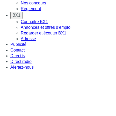
Nos concours
Règlement
BX1
Connaître BX1
Annonces et offres d'emploi
Regarder et écouter BX1
Adresse
Publicité
Contact
Direct tv
Direct radio
Alertez-nous