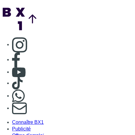
Nous rejoindre sur Whatsapp
S'abonner à notre newsletter
Connaître BX1
Publicité
Offres d'emploi
Contact
Mentions légales
Politique de cookies (UE)
Gérer les cookies