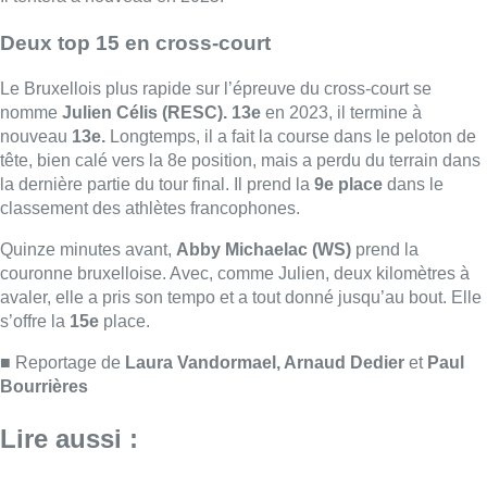
avaler, elle a pris son tempo et a tout donné jusqu’au bout. Elle
s’offre la
15e
place.
■ Reportage de
Laura Vandormael, Arnaud Dedier
et
Paul
Bourrières
Lire aussi :
Un nouveau club de MMA ouvre
ses portes à Evere : “C’est pas
comme on voit à la télé”