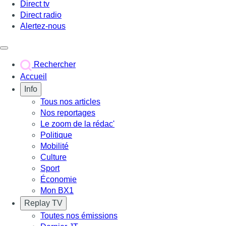
Direct tv
Direct radio
Alertez-nous
Déclencher le menu
Rechercher
Accueil
Info
Tous nos articles
Nos reportages
Le zoom de la rédac'
Politique
Mobilité
Culture
Sport
Économie
Mon BX1
Replay TV
Toutes nos émissions