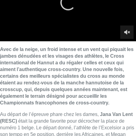
étaient au rendez-vous de la manche hannutoise de la
crosscup, qui, depuis quelques années maintenant, est
également le terrain désigné pour accueillir les
Championnats francophones de cross-country.
Au départ de l’épreuve phare chez les dames,
Jana Van Lent
(RESC)
était la grande favorite pour décrocher la place de
numéro 1 belge. Le départ donné, l’athlète de l’Excelsior a pris
son tempo en 5e position, derrière les Africaines, et Megan
Keith, récente championne d’Europe de cross-country chez les
Espoirs. Ces dernières ne perdent pas de temps pour s’envoler
devant et creuser un écart important entre elles et Jana. Seules
devant le reste des participantes, Jana bataille alors durant 9
kilomètres de course avec elle-même. Jana s’accroche
jusqu’au dernier mètre, et va conquérir la
première place
belge
et la
médaille d’or francophone
sur l’épreuve du cross
long.
Toujours sur le cross long, chez les hommes, le meilleur
bruxellois s’appelle
Daniel Hamid Fagi
(RCB)
. Daniel avait
terminé 23e en 2023 lors de ce cross de Hannut. Cette année,