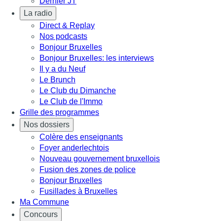
Dernier JT
La radio
Direct & Replay
Nos podcasts
Bonjour Bruxelles
Bonjour Bruxelles: les interviews
Il y a du Neuf
Le Brunch
Le Club du Dimanche
Le Club de l'Immo
Grille des programmes
Nos dossiers
Colère des enseignants
Foyer anderlechtois
Nouveau gouvernement bruxellois
Fusion des zones de police
Bonjour Bruxelles
Fusillades à Bruxelles
Ma Commune
Concours