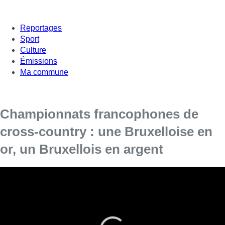
Reportages
Sport
Culture
Émissions
Ma commune
Championnats francophones de
cross-country : une Bruxelloise en
or, un Bruxellois en argent
Avec de la neige, un froid intense et un vent qui piquait les
jambes dénudées et les visages des athlètes, le Cross
international de Hannut a du régaler celles et ceux qui
aiment l’authentique cross-country. Une nouvelle fois,
certains des meilleurs spécialistes du cross au monde