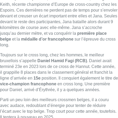
il grappille 8 places dans le classement général et franchit la
ligne d’arrivée en
15e
position. Il conquiert également le titre de
vice-champion francophone
en cross long. Une première
pour Daniel, arrivé d’Érythrée, il y a quelques années.
Parti un peu loin des meilleurs crossmen belges, il a couru
avec audace, redoublant d’énergie pour tenter de réduire
l’écart avec le top belge. Trop court pour cette année, toutefois.
Il tentera à nouveau en 2025.
Deux top 15 en cross-court
Le Bruxellois plus rapide sur l’épreuve du cross-court se
nomme
Julien Célis (RESC). 13e
en 2023, il termine à
nouveau
13e.
Longtemps, il a fait la course dans le peloton de
tête, bien calé vers la 8e position, mais a perdu du terrain dans
la dernière partie du tour final. Il prend la
9e place
dans le
classement des athlètes francophones.
Quinze minutes avant,
Abby Michaelac (WS)
prend la
couronne bruxelloise. Avec, comme Julien, deux kilomètres à