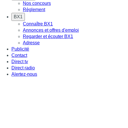
Nos concours
Règlement
BX1
Connaître BX1
Annonces et offres d'emploi
Regarder et écouter BX1
Adresse
Publicité
Contact
Direct tv
Direct radio
Alertez-nous