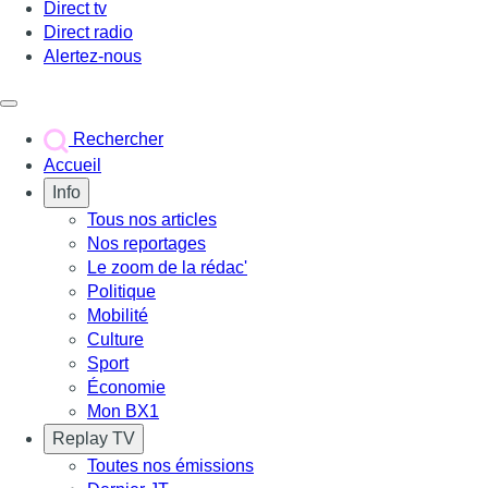
Direct tv
Direct radio
Alertez-nous
Déclencher le menu
Rechercher
Accueil
Info
Tous nos articles
Nos reportages
Le zoom de la rédac'
Politique
Mobilité
Culture
Sport
Économie
Mon BX1
Replay TV
Toutes nos émissions