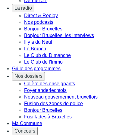
Dernier JT
La radio
Direct & Replay
Nos podcasts
Bonjour Bruxelles
Bonjour Bruxelles: les interviews
Il y a du Neuf
Le Brunch
Le Club du Dimanche
Le Club de l'Immo
Grille des programmes
Nos dossiers
Colère des enseignants
Foyer anderlechtois
Nouveau gouvernement bruxellois
Fusion des zones de police
Bonjour Bruxelles
Fusillades à Bruxelles
Ma Commune
Concours