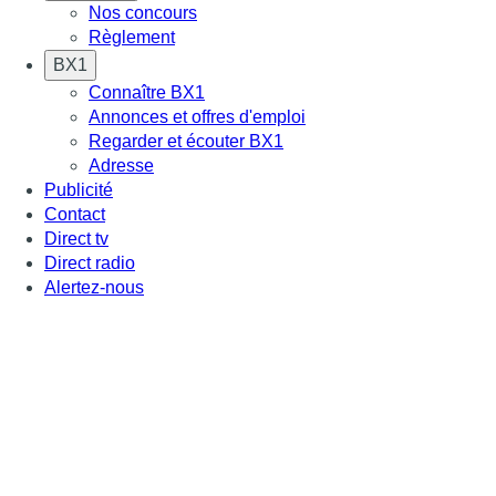
Nos concours
Règlement
BX1
Connaître BX1
Annonces et offres d'emploi
Regarder et écouter BX1
Adresse
Publicité
Contact
Direct tv
Direct radio
Alertez-nous