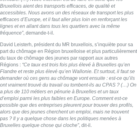
ont vraiment trouvé du travail ou tombent-ils au CPAS ? (…) On
a plus de 110 métiers en pénurie à Bruxelles et un taux
d’emploi parmi les plus faibles en Europe. Comment est-ce
possible que des entreprises pleurent pour trouver des profils,
alors que des jeunes cherchent un emploi, mais ne trouvent
pas ? Il y a quelque chose dans les politiques menées à
Bruxelles quelque chose qui cloche”
, dit-il.
Majorité alternative ?
Emmanuel De Bock, chef de groupe DéFI au Parlement
bruxellois, demande, lui, plus de modération concernant les
finances bruxelloises, pour éviter la banqueroute :
“Il n’y a plus
d’argent pour faire tout ce que l’on veut. Je pense qu’on vend
beaucoup de rêve aux gens. Il faut avoir un discours “vérité”, et
cela veut peut-être dire un discours d’austérité pendant
quelques mois ou années. On ne se passera pas de ce que
font toutes les entreprises privées ou tous les ménages :
économiser, faire des efforts collectifs et faire des efforts publics
pour les plus précaires”
, estime-t-il.