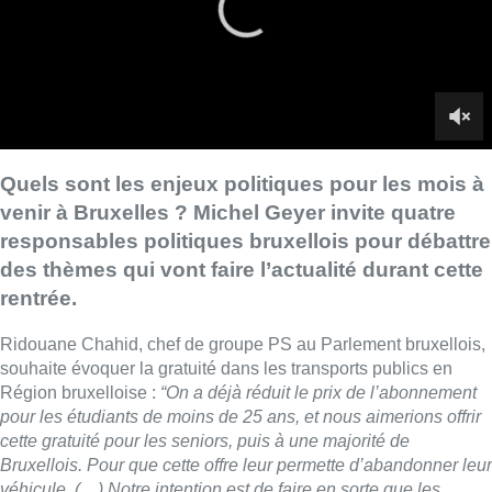
rentrée.
Ridouane Chahid, chef de groupe PS au Parlement bruxellois,
souhaite évoquer la gratuité dans les transports publics en
Région bruxelloise :
“On a déjà réduit le prix de l’abonnement
pour les étudiants de moins de 25 ans, et nous aimerions offrir
cette gratuité pour les seniors, puis à une majorité de
Bruxellois. Pour que cette offre leur permette d’abandonner leur
véhicule. (…) Notre intention est de faire en sorte que les
Bruxellois aient des transports efficaces, de qualité et
accessibles. Nous avons un des réseaux de transport les plus
efficaces d’Europe, et il faut aller plus loin en renforçant les
lignes et en allant dans tous les quartiers avec la même
fréquence”
, demande-t-il.
David Leisterh, président du MR bruxellois, s’inquiète pour sa
part du chômage en Région bruxelloise et plus particulièrement
du taux de chômage des jeunes par rapport aux autres
Régions :
“Ce taux est trois fois plus élevé à Bruxelles qu’en
Flandre et reste plus élevé qu’en Wallonie. Et surtout, il faut se
demander où ces gens au chômage vont ensuite : est-ce qu’ils