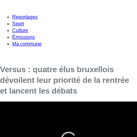
Reportages
Sport
Culture
Émissions
Ma commune
Versus : quatre élus bruxellois
dévoilent leur priorité de la rentrée
et lancent les débats
Quels sont les enjeux politiques pour les mois à
venir à Bruxelles ? Michel Geyer invite quatre
responsables politiques bruxellois pour débattre
des thèmes qui vont faire l’actualité durant cette