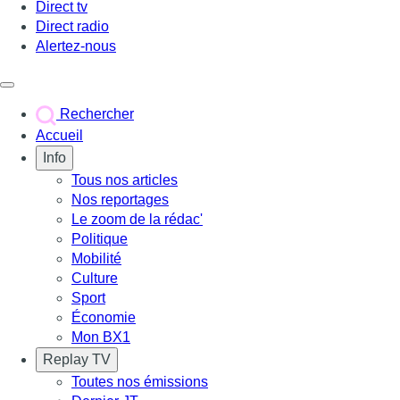
Direct tv
Direct radio
Alertez-nous
Déclencher le menu
Rechercher
Accueil
Info
Tous nos articles
Nos reportages
Le zoom de la rédac'
Politique
Mobilité
Culture
Sport
Économie
Mon BX1
Replay TV
Toutes nos émissions