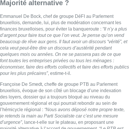
Françoise De Smedt, cheffe de groupe PTB au Parlement
bruxellois, évoque de son côté un blocage d’une indexation
des loyers, dossier qui a toujours bloqué au niveau du
gouvernement régional et qui pourrait rebondir au sein de
l’hémicycle régional :
“Nous avons déposé notre propre texte,
je retends la main au Parti Socialiste car c’est une mesure
d’urgence”
, lance-t-elle sur le plateau, en proposant une
majorité alternative à l’accord de gouvernement.
“Le PTB est
dans son rôle, ils savent que nous sommes d’accord, mais
nous ne voulons pas ajouter une crise de majorité
“, répond
Ridouane Chahid.
“Cette limitation de l’indexation est un
minimum. (…) Nous demandons également que soit réglée
cette question de l’allocation-loyer, qui n’est toujours pas versé
à tous ceux qui y ont droit. Il faut avancer également sur les
logements sociaux : le PS en avait promis 5 000, on en est à
749 depuis le début de la législature”
, relance Françoise De
Smedt.
■ Une émission présentée par
Michel Geyer
.