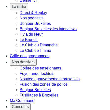
Dernier JT
La radio
Direct & Replay
Nos podcasts
Bonjour Bruxelles
Bonjour Bruxelles: les interviews
Il y a du Neuf
Le Brunch
Le Club du Dimanche
Le Club de l'Immo
Grille des programmes
Nos dossiers
Colère des enseignants
Foyer anderlechtois
Nouveau gouvernement bruxellois
Fusion des zones de police
Bonjour Bruxelles
Fusillades à Bruxelles
Ma Commune
Concours