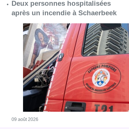
Consulter l'article "Deux personnes hospita
09 août 2026
Partager l'article
Facebook
Twitter
WhatsApp
Share
31 août 2022
- 18h25
Politique
Versus
News
Offres d’emploi