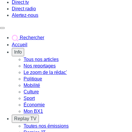
Direct tv
Direct radio
Alertez-nous
Déclencher le menu
Rechercher
Accueil
Info
Tous nos articles
Nos reportages
Le zoom de la rédac'
Politique
Mobilité
Culture
Sport
Économie
Mon BX1
Replay TV
Toutes nos émissions