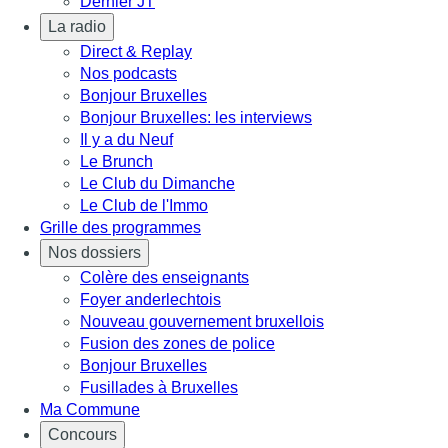
Dernier JT
La radio
Direct & Replay
Nos podcasts
Bonjour Bruxelles
Bonjour Bruxelles: les interviews
Il y a du Neuf
Le Brunch
Le Club du Dimanche
Le Club de l'Immo
Grille des programmes
Nos dossiers
Colère des enseignants
Foyer anderlechtois
Nouveau gouvernement bruxellois
Fusion des zones de police
Bonjour Bruxelles
Fusillades à Bruxelles
Ma Commune
Concours