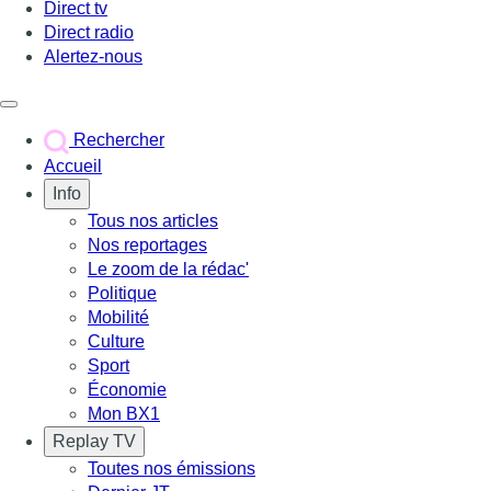
Direct tv
Direct radio
Alertez-nous
Déclencher le menu
Rechercher
Accueil
Info
Tous nos articles
Nos reportages
Le zoom de la rédac'
Politique
Mobilité
Culture
Sport
Économie
Mon BX1
Replay TV
Toutes nos émissions