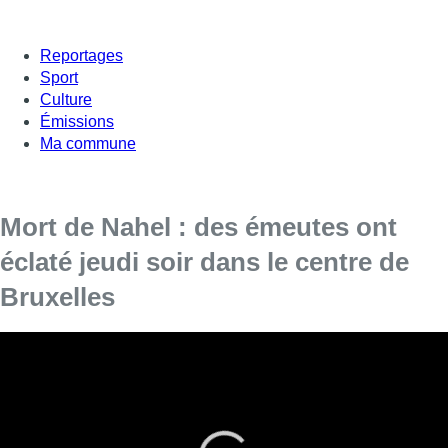
Reportages
Sport
Culture
Émissions
Ma commune
Mort de Nahel : des émeutes ont
éclaté jeudi soir dans le centre de
Bruxelles
Des échauffourées impliquant des jeunes
étaient en cours jeudi soir à Bruxelles après des
appels au rassemblement lancés via les réseaux
sociaux en réponse au décès du jeune Nahel,