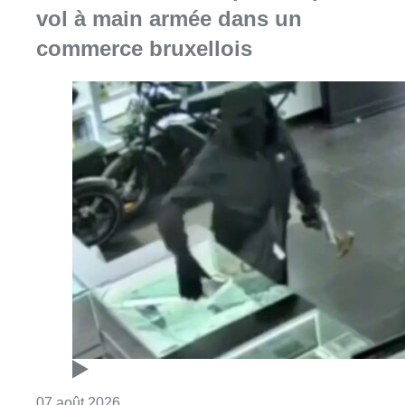
Consulter l'article "Deux mineurs interpell
07 août 2026
Partager l'article
Facebook
Twitter
WhatsApp
Share
30 juin 2023
- 18h53
annessens
Nahel
Police
Bruxelles-ville
News