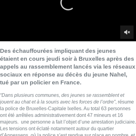
tué par un policier en France.
“Dans plusieurs communes, des jeunes se rassemblent et
jouent au chat et à la souris avec les forces de l’ordre”
, résume
la police de Bruxelles-Capitale Ixelles. Au total 63 personnes
ont été arrêtées administrativement dont 47 mineurs et 16
majeurs.
une personne a fait l’objet d’une arrestation judiciaire.
Les tensions ont éclaté notamment autour du quartier
d’Annessens, où la police s’est rendue sur place en nombre, et
près de la gare du Midi.