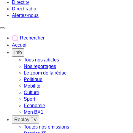
Direct tv
Direct radio
Alertez-nous
Déclencher le menu
Rechercher
Accueil
Info
Tous nos articles
Nos reportages
Le zoom de la rédac'
Politique
Mobilité
Culture
Sport
Économie
Mon BX1
Replay TV
Toutes nos émissions