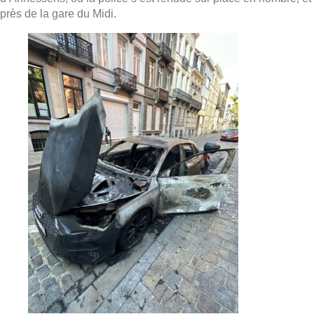
Rue Artois – © Anaïs Corbin
Plusieurs feux ont été déclenchés, ce qui a nécessité la
présence des pompiers, selon la porte-parole de la zone de
police. Une voiture a notamment été brûlée. La circulation des
bus a été adaptée, et la station de trams fermée sur ordre de
police, par mesure de sécurité, indique de son côté la Stib. Le
calme semble être revenu vers minuit dans le quartier.
Belga – Photo : Belga
■ Reportage de
Vanessa Lhuillier, Daniel Magnette et
Chadène Diouani