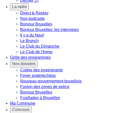
Dernier JT
La radio
Direct & Replay
Nos podcasts
Bonjour Bruxelles
Bonjour Bruxelles: les interviews
Il y a du Neuf
Le Brunch
Le Club du Dimanche
Le Club de l'Immo
Grille des programmes
Nos dossiers
Colère des enseignants
Foyer anderlechtois
Nouveau gouvernement bruxellois
Fusion des zones de police
Bonjour Bruxelles
Fusillades à Bruxelles
Ma Commune
Concours