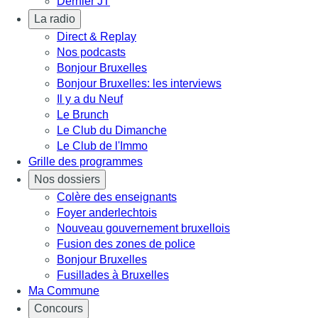
Dernier JT
La radio
Direct & Replay
Nos podcasts
Bonjour Bruxelles
Bonjour Bruxelles: les interviews
Il y a du Neuf
Le Brunch
Le Club du Dimanche
Le Club de l'Immo
Grille des programmes
Nos dossiers
Colère des enseignants
Foyer anderlechtois
Nouveau gouvernement bruxellois
Fusion des zones de police
Bonjour Bruxelles
Fusillades à Bruxelles
Ma Commune
Concours