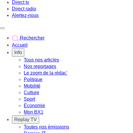
Direct tv
Direct radio
Alertez-nous
Déclencher le menu
Rechercher
Accueil
Info
Tous nos articles
Nos reportages
Le zoom de la rédac'
Politique
Mobilité
Culture
Sport
Économie
Mon BX1
Replay TV
Toutes nos émissions