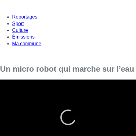
Reportages
Sport
Culture
Émissions
Ma commune
Un micro robot qui marche sur l’eau
Un microrobot sous forme d’insecte marche sur l’eau.
C’est la nouvelle découverte de l’ULB.
Les équipes du laboratoire TIPs (Transferts, Interfaces et
Procédés, ULB) ont allié leurs compétences en physique
appliquée avec celles en microrobotique de l’institut FEMTO-
ST (CNRS/UBFC) pour construire des nouveaux microrobots
capables d’évoluer sur la surface de l’eau. Jusqu’alors, la
surface de l’eau, pourtant largement exploitée dans la nature