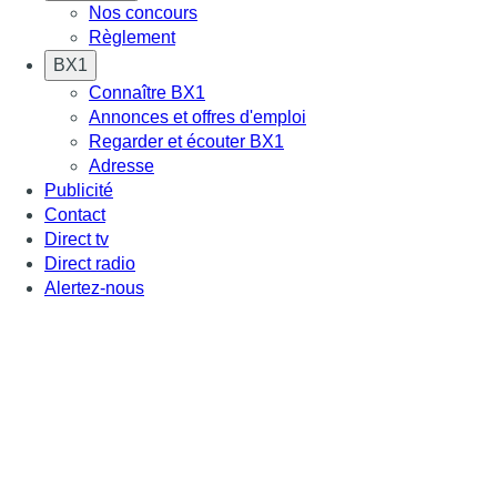
Nos concours
Règlement
BX1
Connaître BX1
Annonces et offres d'emploi
Regarder et écouter BX1
Adresse
Publicité
Contact
Direct tv
Direct radio
Alertez-nous