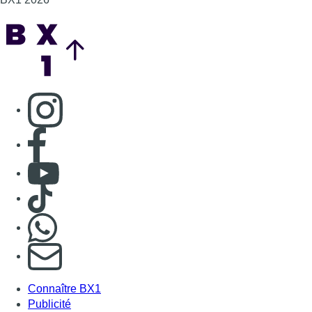
Consulter TikTok
Nous rejoindre sur Whatsapp
S'abonner à notre newsletter
Connaître BX1
Publicité
Offres d'emploi
Contact
Mentions légales
Politique de cookies (UE)
Gérer les cookies