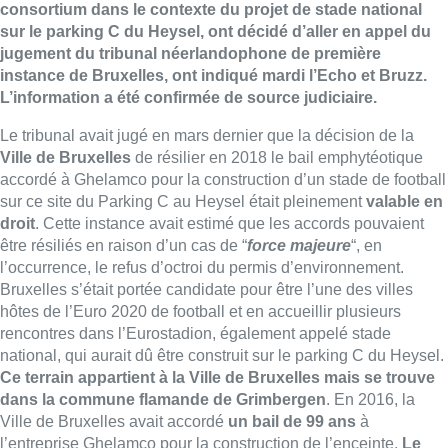
consortium dans le contexte du projet de stade national
sur le parking C du Heysel, ont décidé d’aller en appel du
jugement du tribunal néerlandophone de première
instance de Bruxelles, ont indiqué mardi l’Echo et Bruzz.
L’information a été confirmée de source judiciaire.
Le tribunal avait jugé en mars dernier que la décision de la
Ville de Bruxelles
de résilier en 2018 le bail emphytéotique
accordé à
Ghelamco
pour la construction d’un stade de football
sur ce site du Parking C au Heysel était pleinement
valable en
droit
. Cette instance avait estimé que les accords pouvaient
être résiliés en raison d’un cas de “
force majeure
“, en
l’occurrence, le refus d’octroi du permis d’environnement.
Bruxelles s’était portée candidate pour être l’une des villes
hôtes de l’Euro 2020 de football et en accueillir plusieurs
rencontres dans l’Eurostadion, également appelé stade
national, qui aurait dû être construit sur le parking C du Heysel.
Ce terrain appartient à la Ville de Bruxelles mais se trouve
dans la commune flamande de Grimbergen
. En 2016, la
Ville de Bruxelles avait accordé
un bail de 99 ans
à
l’entreprise
Ghelamco
pour la construction de l’enceinte.
Le