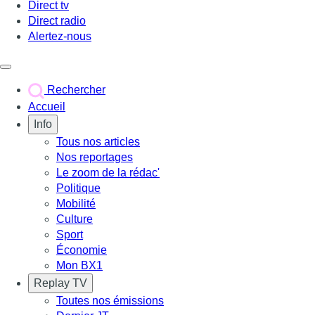
Direct tv
Direct radio
Alertez-nous
Déclencher le menu
Rechercher
Accueil
Info
Tous nos articles
Nos reportages
Le zoom de la rédac'
Politique
Mobilité
Culture
Sport
Économie
Mon BX1
Replay TV
Toutes nos émissions