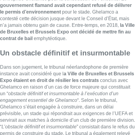
gouvernement flamand avait cependant refusé de délivrer
le permis d’environnement
pour le stade.
Ghelamco
a
contesté cette décision jusque devant le Conseil d’État, mais
n’a jamais obtenu gain de cause. Entre-temps, en 2018,
la Ville
de Bruxelles et Brussels Expo ont décidé de mettre fin au
contrat de bail
emphytéotique.
Un obstacle définitif et insurmontable
Dans son jugement, le tribunal néerlandophone de première
instance avait considéré que l
a Ville de Bruxelles et Brussels
Expo étaient en droit de résilier les contrats
conclus avec
Ghelamco
en raison d’un cas de force majeure qui constituait
un “
obstacle définitif et insurmontable à l’exécution d’un
engagement essentiel de
Ghelamco
“. Selon le tribunal,
Ghelamco
s’était engagée à construire, dans un délai
prévisible, un stade qui répondrait aux exigences de l’UEFA et
servirait aux matches à domicile d’un club de première division.
“
L’obstacle définitif et insurmontable
” consistait dans le refus du
permis de construire du stade. Le tribunal a également relevé