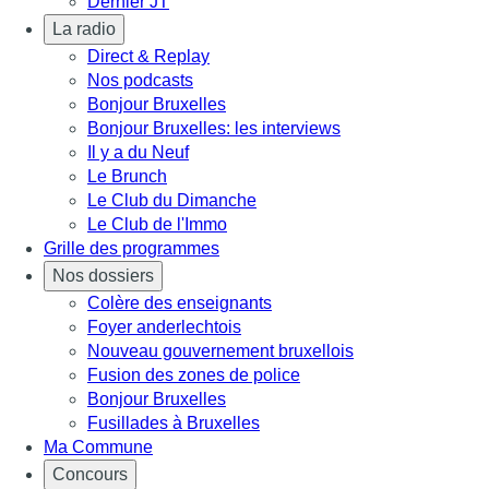
Dernier JT
La radio
Direct & Replay
Nos podcasts
Bonjour Bruxelles
Bonjour Bruxelles: les interviews
Il y a du Neuf
Le Brunch
Le Club du Dimanche
Le Club de l'Immo
Grille des programmes
Nos dossiers
Colère des enseignants
Foyer anderlechtois
Nouveau gouvernement bruxellois
Fusion des zones de police
Bonjour Bruxelles
Fusillades à Bruxelles
Ma Commune
Concours