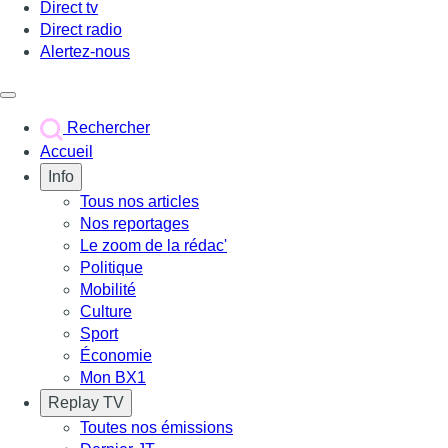
Direct tv
Direct radio
Alertez-nous
Déclencher le menu
Rechercher
Accueil
Info
Tous nos articles
Nos reportages
Le zoom de la rédac'
Politique
Mobilité
Culture
Sport
Économie
Mon BX1
Replay TV
Toutes nos émissions