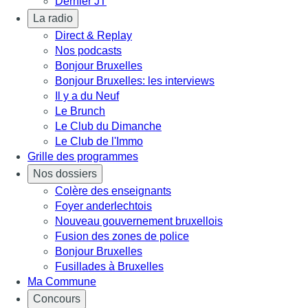
Dernier JT
La radio
Direct & Replay
Nos podcasts
Bonjour Bruxelles
Bonjour Bruxelles: les interviews
Il y a du Neuf
Le Brunch
Le Club du Dimanche
Le Club de l'Immo
Grille des programmes
Nos dossiers
Colère des enseignants
Foyer anderlechtois
Nouveau gouvernement bruxellois
Fusion des zones de police
Bonjour Bruxelles
Fusillades à Bruxelles
Ma Commune
Concours