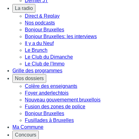
Dernier JT
La radio
Direct & Replay
Nos podcasts
Bonjour Bruxelles
Bonjour Bruxelles: les interviews
Il y a du Neuf
Le Brunch
Le Club du Dimanche
Le Club de l'Immo
Grille des programmes
Nos dossiers
Colère des enseignants
Foyer anderlechtois
Nouveau gouvernement bruxellois
Fusion des zones de police
Bonjour Bruxelles
Fusillades à Bruxelles
Ma Commune
Concours