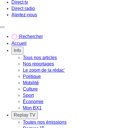
Direct tv
Direct radio
Alertez-nous
Déclencher le menu
Rechercher
Accueil
Info
Tous nos articles
Nos reportages
Le zoom de la rédac'
Politique
Mobilité
Culture
Sport
Économie
Mon BX1
Replay TV
Toutes nos émissions