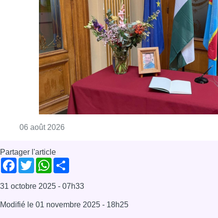
Partager l'article
Facebook
Twitter
WhatsApp
Share
31 octobre 2025
- 07h33
Modifié le
01 novembre 2025
- 18h25
bistrot
diana
News
Reportages
Schaerbeek
Offres d’emploi