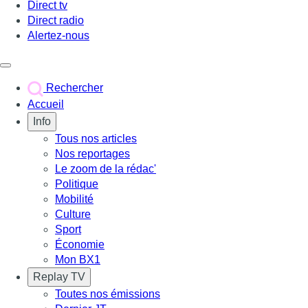
Direct tv
Direct radio
Alertez-nous
Déclencher le menu
Rechercher
Accueil
Info
Tous nos articles
Nos reportages
Le zoom de la rédac'
Politique
Mobilité
Culture
Sport
Économie
Mon BX1
Replay TV
Toutes nos émissions