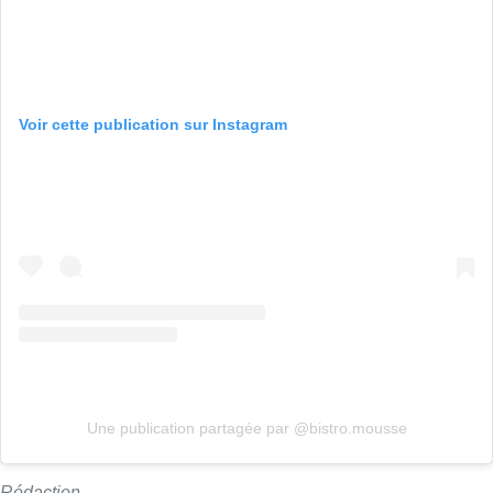
Une publication partagée par @bistro.mousse
Rédaction
Lire aussi :
À Bruxelles, le blocus s’invite dans
des lieux insolites : “C’est
exceptionnel, il faut se l’avouer”