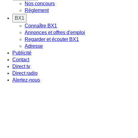
Nos concours
Règlement
BX1
Connaître BX1
Annonces et offres d'emploi
Regarder et écouter BX1
Adresse
Publicité
Contact
Direct tv
Direct radio
Alertez-nous