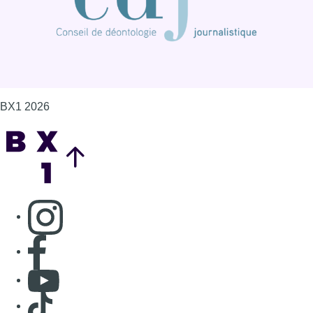
Consulter page Instagram
Consulter page Facebook
Consulter Youtube
Consulter TikTok
Nous rejoindre sur Whatsapp
S'abonner à notre newsletter
Connaître BX1
Publicité
Offres d'emploi
Contact
Mentions légales
Politique de cookies (UE)
Gérer les cookies