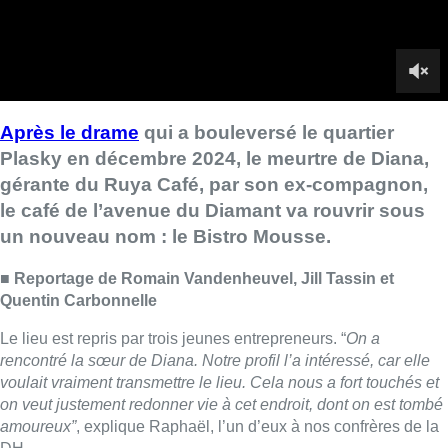
■
Reportage de Romain Vandenheuvel, Jill Tassin et
Quentin Carbonnelle
Le lieu est repris par trois jeunes entrepreneurs. “
On a
rencontré la sœur de Diana. Notre profil l’a intéressé, car elle
voulait vraiment transmettre le lieu. Cela nous a fort touchés et
on veut justement redonner vie à cet endroit, dont on est tombé
amoureux”
, explique Raphaël, l’un d’eux à nos confrères de la
DH.
► Reportage |
Une femme poignardée à Schaerbeek : le
voisinage, sous le choc, rend hommage à la victime
La réouverture est prévue dans un à deux mois, après
quelques travaux. Le nouveau concept mêlera bar et petite
restauration conviviale, avec des plats à partager. Le Bistro
Mousse sera ouvert tous les jours sauf le lundi et proposera
des soirées d’animation, comme du stand-up ou des concerts.