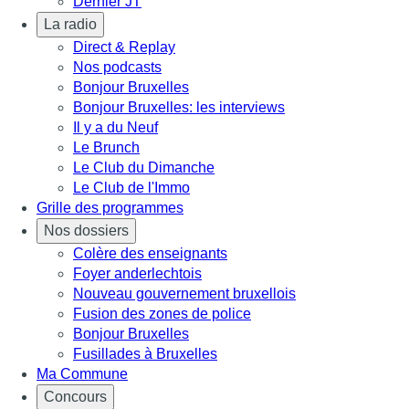
Dernier JT
La radio
Direct & Replay
Nos podcasts
Bonjour Bruxelles
Bonjour Bruxelles: les interviews
Il y a du Neuf
Le Brunch
Le Club du Dimanche
Le Club de l'Immo
Grille des programmes
Nos dossiers
Colère des enseignants
Foyer anderlechtois
Nouveau gouvernement bruxellois
Fusion des zones de police
Bonjour Bruxelles
Fusillades à Bruxelles
Ma Commune
Concours