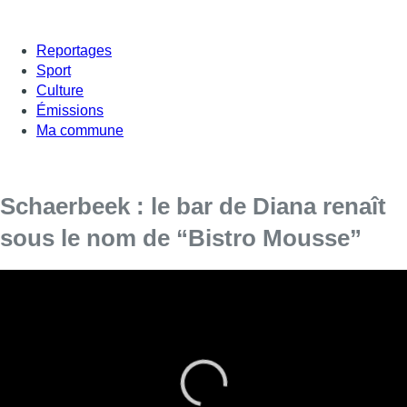
Reportages
Sport
Culture
Émissions
Ma commune
Schaerbeek : le bar de Diana renaît
sous le nom de “Bistro Mousse”
Après le drame
qui a bouleversé le quartier
Plasky en décembre 2024, le meurtre de Diana,
gérante du Ruya Café, par son ex-compagnon,
le café de l’avenue du Diamant va rouvrir sous
un nouveau nom :
le Bistro Mousse
.