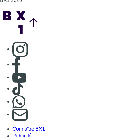
BX1 2026
Back to top
Consulter page Instagram
Consulter page Facebook
Consulter Youtube
Consulter TikTok
Nous rejoindre sur Whatsapp
S'abonner à notre newsletter
Connaître BX1
Publicité