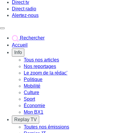
Direct tv
Direct radio
Alertez-nous
Déclencher le menu
Rechercher
Accueil
Info
Tous nos articles
Nos reportages
Le zoom de la rédac'
Politique
Mobilité
Culture
Sport
Économie
Mon BX1
Replay TV
Toutes nos émissions