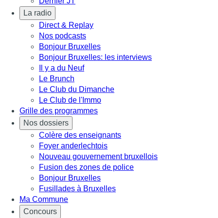
Dernier JT
La radio
Direct & Replay
Nos podcasts
Bonjour Bruxelles
Bonjour Bruxelles: les interviews
Il y a du Neuf
Le Brunch
Le Club du Dimanche
Le Club de l'Immo
Grille des programmes
Nos dossiers
Colère des enseignants
Foyer anderlechtois
Nouveau gouvernement bruxellois
Fusion des zones de police
Bonjour Bruxelles
Fusillades à Bruxelles
Ma Commune
Concours