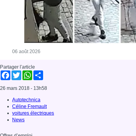
Consulter l'article "La police lance un avis 
06 août 2026
Partager l'article
Facebook
Twitter
WhatsApp
Share
26 mars 2018
- 13h58
Autotechnica
Céline Fremault
voitures électriques
News
Offres d’emploi