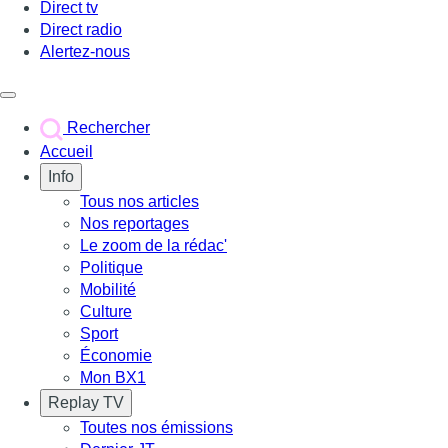
Direct tv
Direct radio
Alertez-nous
Déclencher le menu
Rechercher
Accueil
Info
Tous nos articles
Nos reportages
Le zoom de la rédac'
Politique
Mobilité
Culture
Sport
Économie
Mon BX1
Replay TV
Toutes nos émissions