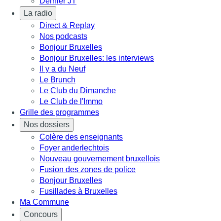
Dernier JT
La radio
Direct & Replay
Nos podcasts
Bonjour Bruxelles
Bonjour Bruxelles: les interviews
Il y a du Neuf
Le Brunch
Le Club du Dimanche
Le Club de l'Immo
Grille des programmes
Nos dossiers
Colère des enseignants
Foyer anderlechtois
Nouveau gouvernement bruxellois
Fusion des zones de police
Bonjour Bruxelles
Fusillades à Bruxelles
Ma Commune
Concours