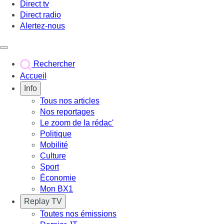
Direct tv
Direct radio
Alertez-nous
Déclencher le menu
Rechercher
Accueil
Info
Tous nos articles
Nos reportages
Le zoom de la rédac'
Politique
Mobilité
Culture
Sport
Économie
Mon BX1
Replay TV
Toutes nos émissions