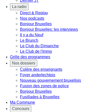
Dernier JT
La radio
Direct & Replay
Nos podcasts
Bonjour Bruxelles
Bonjour Bruxelles: les interviews
Il y a du Neuf
Le Brunch
Le Club du Dimanche
Le Club de l'Immo
Grille des programmes
Nos dossiers
Colère des enseignants
Foyer anderlechtois
Nouveau gouvernement bruxellois
Fusion des zones de police
Bonjour Bruxelles
Fusillades à Bruxelles
Ma Commune
Concours