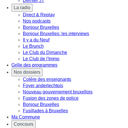
Dernier JT
La radio
Direct & Replay
Nos podcasts
Bonjour Bruxelles
Bonjour Bruxelles: les interviews
Il y a du Neuf
Le Brunch
Le Club du Dimanche
Le Club de l'Immo
Grille des programmes
Nos dossiers
Colère des enseignants
Foyer anderlechtois
Nouveau gouvernement bruxellois
Fusion des zones de police
Bonjour Bruxelles
Fusillades à Bruxelles
Ma Commune
Concours