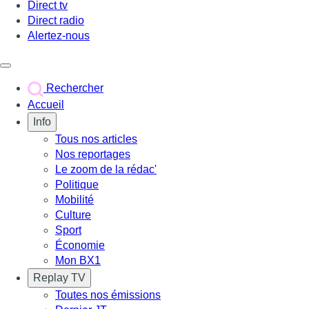
Direct tv
Direct radio
Alertez-nous
Déclencher le menu
Rechercher
Accueil
Info
Tous nos articles
Nos reportages
Le zoom de la rédac'
Politique
Mobilité
Culture
Sport
Économie
Mon BX1
Replay TV
Toutes nos émissions