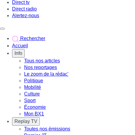
Direct tv
Direct radio
Alertez-nous
Déclencher le menu
Rechercher
Accueil
Info
Tous nos articles
Nos reportages
Le zoom de la rédac'
Politique
Mobilité
Culture
Sport
Économie
Mon BX1
Replay TV
Toutes nos émissions