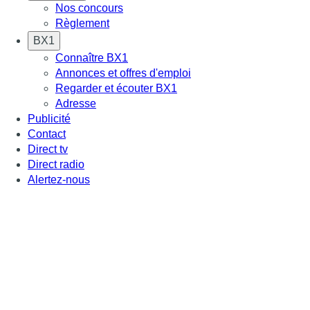
Nos concours
Règlement
BX1
Connaître BX1
Annonces et offres d'emploi
Regarder et écouter BX1
Adresse
Publicité
Contact
Direct tv
Direct radio
Alertez-nous