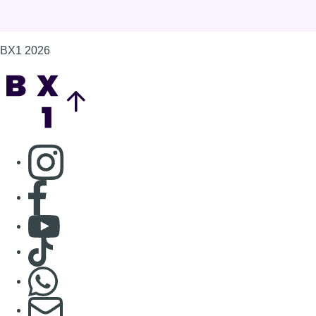
Consulter Youtube
Consulter TikTok
Nous rejoindre sur Whatsapp
S'abonner à notre newsletter
Connaître BX1
Publicité
Offres d'emploi
Contact
Mentions légales
Politique de cookies (UE)
Gérer les cookies