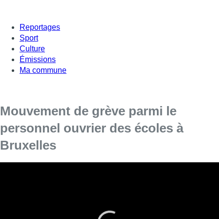
Reportages
Sport
Culture
Émissions
Ma commune
Mouvement de grève parmi le
personnel ouvrier des écoles à
Bruxelles
Le personnel ouvrier des établissements scolaires du
réseau Wallonie-Bruxelles Enseignement (WBE) a entamé
une grève ce vendredi 9 juin.
Objectif : contester les mesures qui affectent les conditions de
travail et les revenus du personnel ouvrier. En outre, le