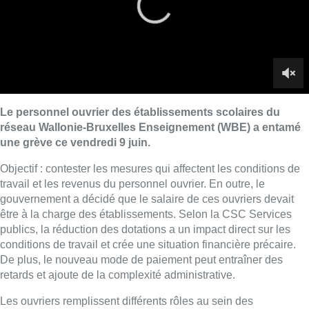
gouvernement a décidé que le salaire de ces ouvriers devait
être à la charge des établissements. Selon la CSC Services
publics, la réduction des dotations a un impact direct sur les
conditions de travail et crée une situation financière précaire.
De plus, le nouveau mode de paiement peut entraîner des
retards et ajoute de la complexité administrative.
Les ouvriers remplissent différents rôles au sein des
établissements. Le personnel ouvrier est responsable de
tâches telles que l’entretien des bâtiments, la gestion des
installations techniques et la restauration scolaire.
“Je
commence à 7h du matin et je termine à 15h10. Je dois
nettoyer beaucoup de classes et remplir tous mes seaux pour
travailler et cela doit être fait avant 8h20”
, déclare Texeira,
ouvrière scolaire dans une école à Evere.
Toutes les écoles n’ont pas suivi le mouvement. À l’image de
cet établissement à Anderlecht. Mais ce n’est pas pour autant
que l’angoisse n’est pas présente. “Certains m’ont fait part de
leur inquiétude. Et c’est tout à fait légitime. Il faut laisser au