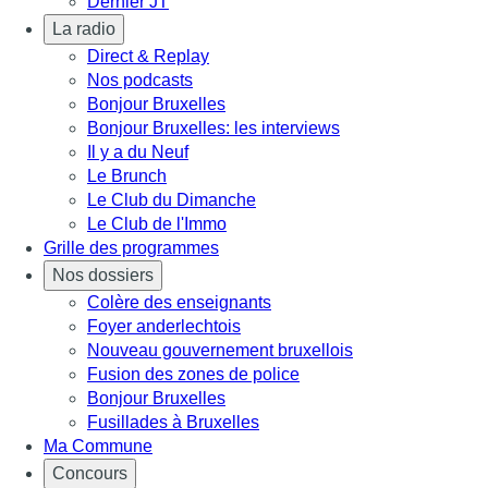
Dernier JT
La radio
Direct & Replay
Nos podcasts
Bonjour Bruxelles
Bonjour Bruxelles: les interviews
Il y a du Neuf
Le Brunch
Le Club du Dimanche
Le Club de l'Immo
Grille des programmes
Nos dossiers
Colère des enseignants
Foyer anderlechtois
Nouveau gouvernement bruxellois
Fusion des zones de police
Bonjour Bruxelles
Fusillades à Bruxelles
Ma Commune
Concours