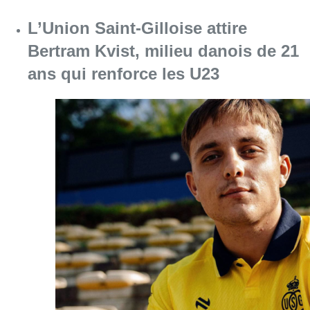
Consulter l'article "L’Union Saint-Gilloise at
08 août 2026
Partager l'article
Facebook
Twitter
WhatsApp
Share
11 mai 2020
- 16h41
Modifié le
24 août 2022
- 11h58
santé
Sécurité