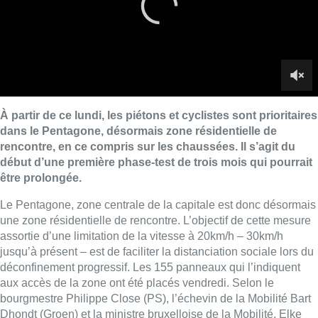
Le Pentagone, zone centrale de la capitale est donc désormais
une zone résidentielle de rencontre. L’objectif de cette mesure
assortie d’une limitation de la vitesse à 20km/h – 30km/h
jusqu’à présent – est de faciliter la distanciation sociale lors du
déconfinement progressif. Les 155 panneaux qui l’indiquent
aux accès de la zone ont été placés vendredi. Selon le
bourgmestre Philippe Close (PS), l’échevin de la Mobilité Bart
Dhondt (Groen) et la ministre bruxelloise de la Mobilité, Elke
Van den Brandt (Groen) venus sur place vendredi, il s’agit
d’une première phase-test de trois mois qui pourrait être
prolongée.
Concrètement, les feux sont à l’arrêt et le piéton peut traverser
partout. Mais il faudra visiblement du temps pour s’y habituer.
■ Reportage de
Michel Geyer
,
Nicolas Scheenaerts
et
David Ferral.
Lire aussi :