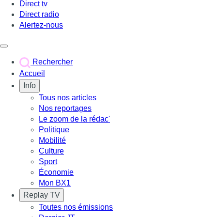
Direct tv
Direct radio
Alertez-nous
Déclencher le menu
Rechercher
Accueil
Info
Tous nos articles
Nos reportages
Le zoom de la rédac'
Politique
Mobilité
Culture
Sport
Économie
Mon BX1
Replay TV
Toutes nos émissions