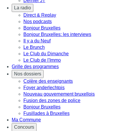
Dernier JT
La radio
Direct & Replay
Nos podcasts
Bonjour Bruxelles
Bonjour Bruxelles: les interviews
Il y a du Neuf
Le Brunch
Le Club du Dimanche
Le Club de l'Immo
Grille des programmes
Nos dossiers
Colère des enseignants
Foyer anderlechtois
Nouveau gouvernement bruxellois
Fusion des zones de police
Bonjour Bruxelles
Fusillades à Bruxelles
Ma Commune
Concours