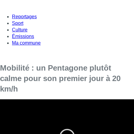
Reportages
Sport
Culture
Émissions
Ma commune
Mobilité : un Pentagone plutôt
calme pour son premier jour à 20
km/h
À partir de ce lundi, les piétons et cyclistes sont prioritaires
dans le Pentagone, désormais zone résidentielle de
rencontre, en ce compris sur les chaussées. Il s’agit du
début d’une première phase-test de trois mois qui pourrait
être prolongée.