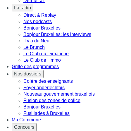
Dernier JT
La radio
Direct & Replay
Nos podcasts
Bonjour Bruxelles
Bonjour Bruxelles: les interviews
Il y a du Neuf
Le Brunch
Le Club du Dimanche
Le Club de l'Immo
Grille des programmes
Nos dossiers
Colère des enseignants
Foyer anderlechtois
Nouveau gouvernement bruxellois
Fusion des zones de police
Bonjour Bruxelles
Fusillades à Bruxelles
Ma Commune
Concours