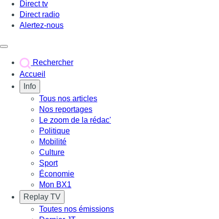
Direct tv
Direct radio
Alertez-nous
Déclencher le menu
Rechercher
Accueil
Info
Tous nos articles
Nos reportages
Le zoom de la rédac'
Politique
Mobilité
Culture
Sport
Économie
Mon BX1
Replay TV
Toutes nos émissions