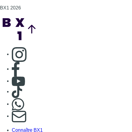
BX1 2026
Back to top
Consulter page Instagram
Consulter page Facebook
Consulter Youtube
Consulter TikTok
Nous rejoindre sur Whatsapp
S'abonner à notre newsletter
Connaître BX1