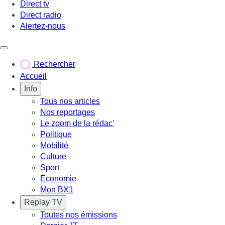
Direct tv
Direct radio
Alertez-nous
Déclencher le menu
Rechercher
Accueil
Info
Tous nos articles
Nos reportages
Le zoom de la rédac'
Politique
Mobilité
Culture
Sport
Économie
Mon BX1
Replay TV
Toutes nos émissions