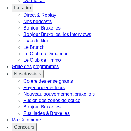
Dernier JT
La radio
Direct & Replay
Nos podcasts
Bonjour Bruxelles
Bonjour Bruxelles: les interviews
Il y a du Neuf
Le Brunch
Le Club du Dimanche
Le Club de l'Immo
Grille des programmes
Nos dossiers
Colère des enseignants
Foyer anderlechtois
Nouveau gouvernement bruxellois
Fusion des zones de police
Bonjour Bruxelles
Fusillades à Bruxelles
Ma Commune
Concours