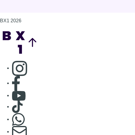
BX1 2026
Back to top
Consulter page Instagram
Consulter page Facebook
Consulter Youtube
Consulter TikTok
Nous rejoindre sur Whatsapp
S'abonner à notre newsletter