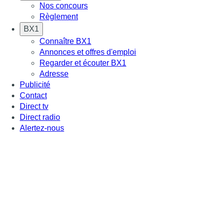
Nos concours
Règlement
BX1
Connaître BX1
Annonces et offres d'emploi
Regarder et écouter BX1
Adresse
Publicité
Contact
Direct tv
Direct radio
Alertez-nous