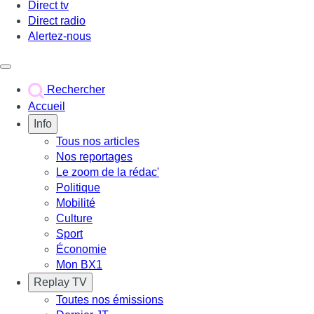
Direct tv
Direct radio
Alertez-nous
Déclencher le menu
Rechercher
Accueil
Info
Tous nos articles
Nos reportages
Le zoom de la rédac'
Politique
Mobilité
Culture
Sport
Économie
Mon BX1
Replay TV
Toutes nos émissions