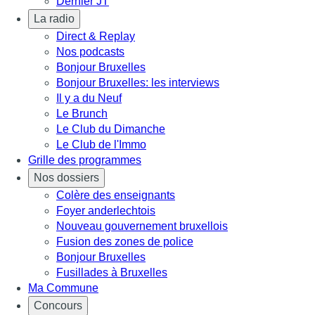
Dernier JT
La radio
Direct & Replay
Nos podcasts
Bonjour Bruxelles
Bonjour Bruxelles: les interviews
Il y a du Neuf
Le Brunch
Le Club du Dimanche
Le Club de l'Immo
Grille des programmes
Nos dossiers
Colère des enseignants
Foyer anderlechtois
Nouveau gouvernement bruxellois
Fusion des zones de police
Bonjour Bruxelles
Fusillades à Bruxelles
Ma Commune
Concours