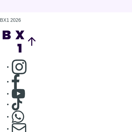
Consulter Youtube
Consulter TikTok
Nous rejoindre sur Whatsapp
S'abonner à notre newsletter
Connaître BX1
Publicité
Offres d'emploi
Contact
Mentions légales
Politique de cookies (UE)
Gérer les cookies