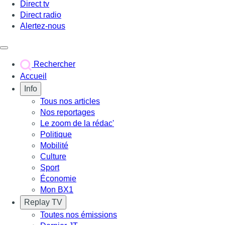
Direct tv
Direct radio
Alertez-nous
Déclencher le menu
Rechercher
Accueil
Info
Tous nos articles
Nos reportages
Le zoom de la rédac'
Politique
Mobilité
Culture
Sport
Économie
Mon BX1
Replay TV
Toutes nos émissions