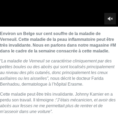
au niveau des plis cutanés, donc principalement les creux
axillaires ou les aisselles”,
nous décrit le docteur Farida
Benhadou, dermatologue à l’hôpital Erasme.
Cette maladie peut être très invalidante. Johnny Karnier en a
perdu son travail. Il témoigne :
“J’étais mécanicien, et avoir des
abcès aux fesses ne me permettait plus de rentrer et de
m’asseoir dans une voiture”.
Benjamen van Kerroum a été opéré a plusieurs reprises suite à
cette maladie. Il est aujourd’hui en rémission. Il témoigne aussi
des problèmes qu’il rencontrait pour exercer son métier.
“Au
niveau professionnel, c’est très compliqué de pouvoir se rendre
au travail tous les jours. On a une mobilité qui est fortement
réduite et on est dépendant de plusieurs facteurs tels que les
soins à domicile, les rendez-vous chez le médecin, les allées
et venues à la pharmacie etc.”
Cette maladie est souvent mal diagnostiquée. D’après la
dermatologue,
“c’est très compliqué parce que la cause la plus
courante d’abcès reste une infection. Or, la maladie de Verneuil