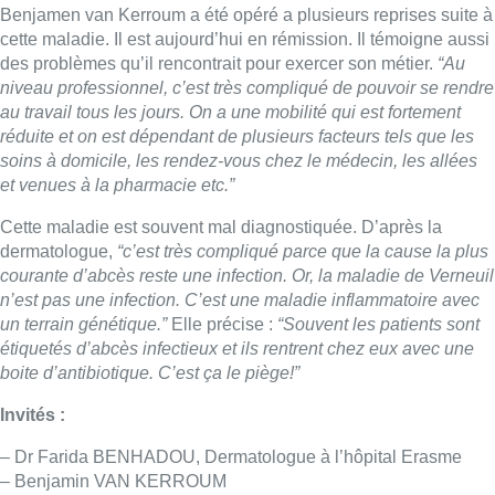
n’est pas une infection. C’est une maladie inflammatoire avec
un terrain génétique.”
Elle précise :
“Souvent les patients sont
étiquetés d’abcès infectieux et ils rentrent chez eux avec une
boite d’antibiotique. C’est ça le piège!”
Invités :
– Dr Farida BENHADOU, Dermatologue à l’hôpital Erasme
– Benjamin VAN KERROUM
– Johnny KARNIER
Retrouvez #m le mag de la rédac’ du mardi au vendredi à
18h25
Lire aussi :
Pizza Nizar: un coup de pub
inattendu grâce à l’IA