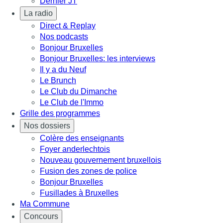
Dernier JT
La radio
Direct & Replay
Nos podcasts
Bonjour Bruxelles
Bonjour Bruxelles: les interviews
Il y a du Neuf
Le Brunch
Le Club du Dimanche
Le Club de l'Immo
Grille des programmes
Nos dossiers
Colère des enseignants
Foyer anderlechtois
Nouveau gouvernement bruxellois
Fusion des zones de police
Bonjour Bruxelles
Fusillades à Bruxelles
Ma Commune
Concours