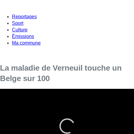
Reportages
Sport
Culture
Émissions
Ma commune
La maladie de Verneuil touche un
Belge sur 100
Environ un Belge sur cent souffre de la maladie de
Verneuil. Cette maladie de la peau inflammatoire peut être
très invalidante. Nous en parlons dans notre magasine #M
dans le cadre de la semaine consacrée à cette maladie.
“La maladie de Verneuil se caractérise cliniquement par des
petites boules ou des abcès qui sont localisés principalement