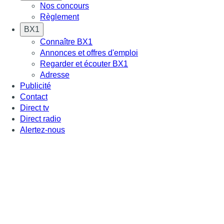
Nos concours
Règlement
BX1
Connaître BX1
Annonces et offres d'emploi
Regarder et écouter BX1
Adresse
Publicité
Contact
Direct tv
Direct radio
Alertez-nous