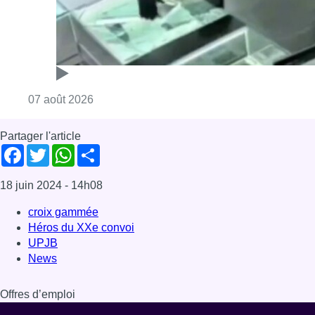
Consulter l'article "Deux mineurs interpell
07 août 2026
Partager l'article
Facebook
Twitter
WhatsApp
Share
18 juin 2024
- 14h08
croix gammée
Héros du XXe convoi
UPJB
News
Offres d’emploi