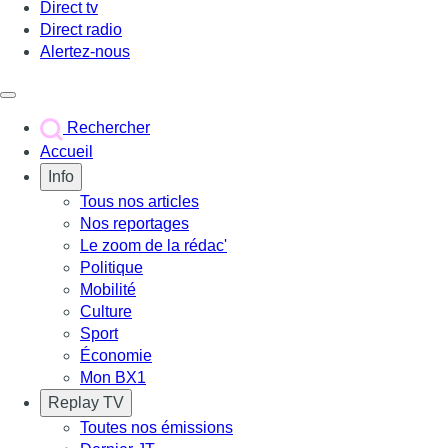
Direct tv
Direct radio
Alertez-nous
Déclencher le menu
Rechercher
Accueil
Info
Tous nos articles
Nos reportages
Le zoom de la rédac'
Politique
Mobilité
Culture
Sport
Économie
Mon BX1
Replay TV
Toutes nos émissions