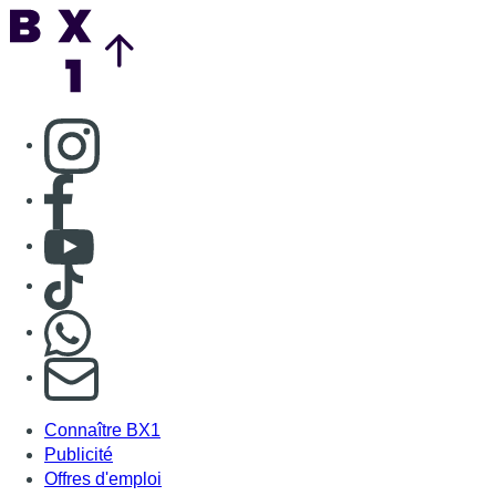
Back to top
Consulter page Instagram
Consulter page Facebook
Consulter Youtube
Consulter TikTok
Nous rejoindre sur Whatsapp
S'abonner à notre newsletter
Connaître BX1
Publicité
Offres d'emploi