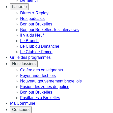
Dernier JT
La radio
Direct & Replay
Nos podcasts
Bonjour Bruxelles
Bonjour Bruxelles: les interviews
Il y a du Neuf
Le Brunch
Le Club du Dimanche
Le Club de l'Immo
Grille des programmes
Nos dossiers
Colère des enseignants
Foyer anderlechtois
Nouveau gouvernement bruxellois
Fusion des zones de police
Bonjour Bruxelles
Fusillades à Bruxelles
Ma Commune
Concours