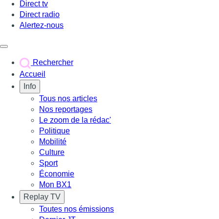
Direct tv
Direct radio
Alertez-nous
Déclencher le menu
Rechercher
Accueil
Info
Tous nos articles
Nos reportages
Le zoom de la rédac'
Politique
Mobilité
Culture
Sport
Économie
Mon BX1
Replay TV
Toutes nos émissions