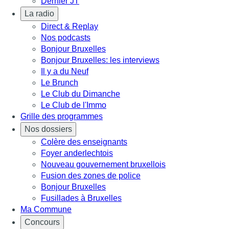
Dernier JT
La radio
Direct & Replay
Nos podcasts
Bonjour Bruxelles
Bonjour Bruxelles: les interviews
Il y a du Neuf
Le Brunch
Le Club du Dimanche
Le Club de l'Immo
Grille des programmes
Nos dossiers
Colère des enseignants
Foyer anderlechtois
Nouveau gouvernement bruxellois
Fusion des zones de police
Bonjour Bruxelles
Fusillades à Bruxelles
Ma Commune
Concours