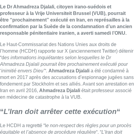
Le Dr Ahmadreza Djalali, citoyen irano-suédois et
professeur à la Vrije Universiteit Brussel (VUB), pourrait
être “prochainement” exécuté en Iran, en représailles à la
confirmation par la Suède de la condamnation d’un ancien
responsable pénitentiaire iranien, a averti samedi l’ONU.
Le Haut-Commissariat des Nations Unies aux droits de
l’homme (HCDH) rapporte sur X (anciennement Twitter) détenir
“d
es informations inquiétantes selon lesquelles le Dr
Ahmadreza Djalali pourrait être prochainement exécuté pour
‘inimitié envers Dieu’
“.
Ahmadreza Djalali
a été condamné à
mort en 2017 après des accusations d’espionnage jugées sans
fondement par Stockholm et ses alliés. Avant son arrestation en
Iran en avril 2016,
Ahmadreza Djalali
était professeur associé
en médecine de catastrophe à la VUB.
“
L’Iran doit arrêter cette exécution
“
Le HCDH a regretté “l
e non-respect des règles pour un procès
équitable et l’absence de procédure régulière
“. “
L’Iran doit