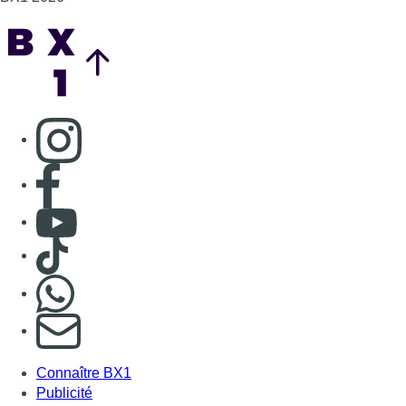
Back to top
Consulter page Instagram
Consulter page Facebook
Consulter Youtube
Consulter TikTok
Nous rejoindre sur Whatsapp
S'abonner à notre newsletter
Connaître BX1
Publicité