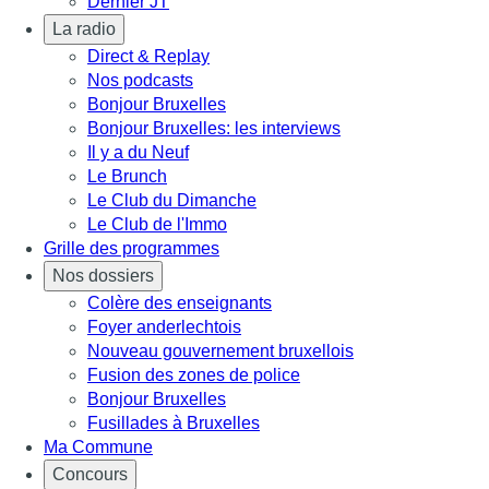
Dernier JT
La radio
Direct & Replay
Nos podcasts
Bonjour Bruxelles
Bonjour Bruxelles: les interviews
Il y a du Neuf
Le Brunch
Le Club du Dimanche
Le Club de l'Immo
Grille des programmes
Nos dossiers
Colère des enseignants
Foyer anderlechtois
Nouveau gouvernement bruxellois
Fusion des zones de police
Bonjour Bruxelles
Fusillades à Bruxelles
Ma Commune
Concours