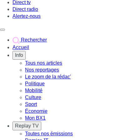
Direct tv
Direct radio
Alertez-nous
Déclencher le menu
Rechercher
Accueil
Info
Tous nos articles
Nos reportages
Le zoom de la rédac'
Politique
Mobilité
Culture
Sport
Économie
Mon BX1
Replay TV
Toutes nos émissions