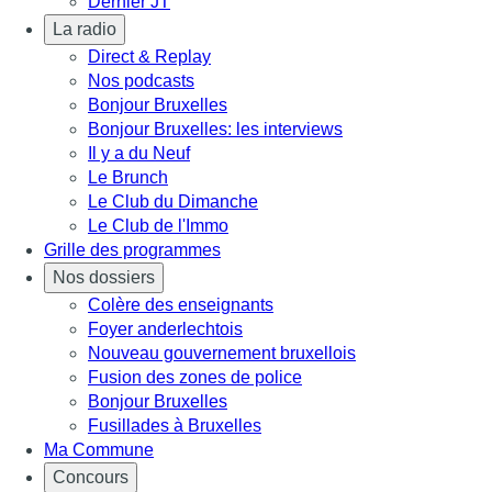
Dernier JT
La radio
Direct & Replay
Nos podcasts
Bonjour Bruxelles
Bonjour Bruxelles: les interviews
Il y a du Neuf
Le Brunch
Le Club du Dimanche
Le Club de l'Immo
Grille des programmes
Nos dossiers
Colère des enseignants
Foyer anderlechtois
Nouveau gouvernement bruxellois
Fusion des zones de police
Bonjour Bruxelles
Fusillades à Bruxelles
Ma Commune
Concours