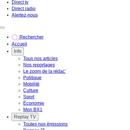
Direct tv
Direct radio
Alertez-nous
Déclencher le menu
Rechercher
Accueil
Info
Tous nos articles
Nos reportages
Le zoom de la rédac'
Politique
Mobilité
Culture
Sport
Économie
Mon BX1
Replay TV
Toutes nos émissions