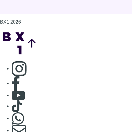
BX1 2026
Back to top
Consulter page Instagram
Consulter page Facebook
Consulter Youtube
Consulter TikTok
Nous rejoindre sur Whatsapp
S'abonner à notre newsletter