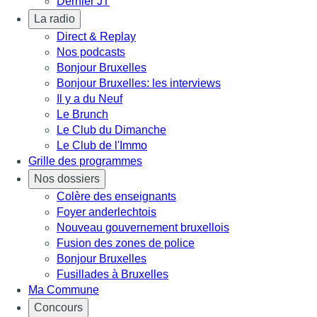
Dernier JT
La radio
Direct & Replay
Nos podcasts
Bonjour Bruxelles
Bonjour Bruxelles: les interviews
Il y a du Neuf
Le Brunch
Le Club du Dimanche
Le Club de l'Immo
Grille des programmes
Nos dossiers
Colère des enseignants
Foyer anderlechtois
Nouveau gouvernement bruxellois
Fusion des zones de police
Bonjour Bruxelles
Fusillades à Bruxelles
Ma Commune
Concours