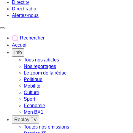
Direct tv
Direct radio
Alertez-nous
Déclencher le menu
Rechercher
Accueil
Info
Tous nos articles
Nos reportages
Le zoom de la rédac'
Politique
Mobilité
Culture
Sport
Économie
Mon BX1
Replay TV
Toutes nos émissions