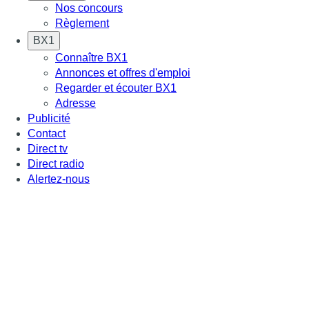
Nos concours
Règlement
BX1
Connaître BX1
Annonces et offres d'emploi
Regarder et écouter BX1
Adresse
Publicité
Contact
Direct tv
Direct radio
Alertez-nous