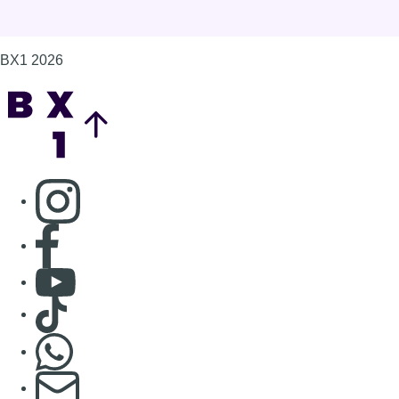
Consulter Youtube
Consulter TikTok
Nous rejoindre sur Whatsapp
S'abonner à notre newsletter
Connaître BX1
Publicité
Offres d'emploi
Contact
Mentions légales
Politique de cookies (UE)
Gérer les cookies