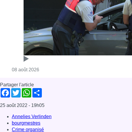
Partager l'article
Facebook
Twitter
WhatsApp
Share
25 août 2022
- 19h05
Annelies Verlinden
bourgmestres
Crime organisé
News
Offres d’emploi