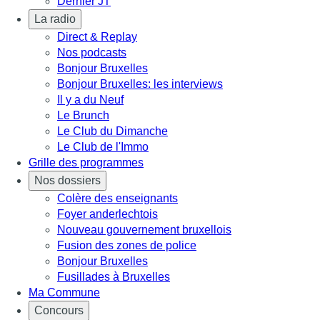
Dernier JT
La radio
Direct & Replay
Nos podcasts
Bonjour Bruxelles
Bonjour Bruxelles: les interviews
Il y a du Neuf
Le Brunch
Le Club du Dimanche
Le Club de l'Immo
Grille des programmes
Nos dossiers
Colère des enseignants
Foyer anderlechtois
Nouveau gouvernement bruxellois
Fusion des zones de police
Bonjour Bruxelles
Fusillades à Bruxelles
Ma Commune
Concours