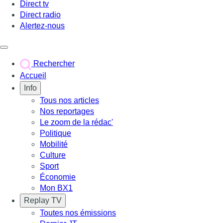
Direct tv
Direct radio
Alertez-nous
Déclencher le menu
Rechercher
Accueil
Info
Tous nos articles
Nos reportages
Le zoom de la rédac'
Politique
Mobilité
Culture
Sport
Économie
Mon BX1
Replay TV
Toutes nos émissions