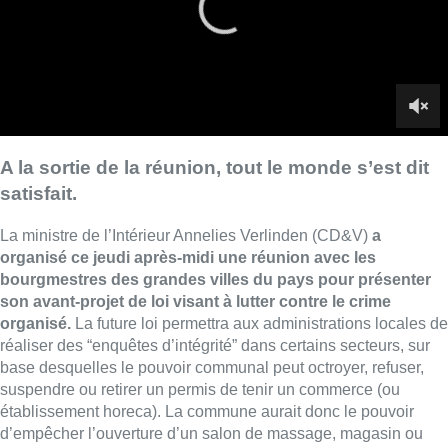
bourgmestres des grandes villes du pays pour présenter
son avant-projet de loi visant à lutter contre le crime
organisé.
La future loi permettra aux administrations locales de
réaliser des “enquêtes d’intégrité” dans certains secteurs, sur
base desquelles le pouvoir communal peut octroyer, refuser,
suspendre ou retirer un permis de tenir un commerce (ou
établissement horeca). La commune aurait donc le pouvoir
d’empêcher l’ouverture d’un salon de massage, magasin ou
autre, après avoir estimé qu’il y a un sérieux risque qu’il soit lié
à une activité illégale ou serve à blanchir des revenus de
crimes antérieurs.
On créerait au niveau fédéral une “Direction Évaluation de
l’Intégrité pour les Pouvoirs publics” (DEIPP), chargée de
fournir des avis aux
communes
le souhaitant, pour leurs
enquêtes d’intégrité. Cette DEIPP aurait accès, dans ce but, à
un large éventail de données sur les personnes et entités
concernées, venant de la police, des Finances, du casier
judiciaire, etc.
Après passage au Conseil des ministres sous la législation