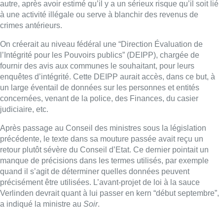
précédente, le texte dans sa mouture passée avait reçu un
retour plutôt sévère du Conseil d’Etat. Ce dernier pointait un
manque de précisions dans les termes utilisés, par exemple
quand il s’agit de déterminer quelles données peuvent
précisément être utilisées. L’avant-projet de loi à la sauce
Verlinden devrait quant à lui passer en kern “début septembre”,
a indiqué la ministre au
Soir
.
“Tous les bourgmestres ont le même
problème”
“J’ai remarqué qu’il y a un soutien sur l’idée d’avancer sur ce
projet”
, assure Annelies Verlinden.
“Ca donne aux autorités un
instrument spécifique pour lutter contre toutes ces nuisances”.
“Qu’ils soient du nord, du centre ou du sud du pays, tous les
bourgmestres ont le même problème. On doit avoir une
approche globale. Ce qui se passe à Anvers peut découler
dans nos communes”,
dit de son côté Philippe Close,
bourgmestre de la Ville de Bruxelles.