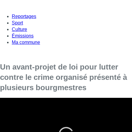
Reportages
Sport
Culture
Émissions
Ma commune
Un avant-projet de loi pour lutter
contre le crime organisé présenté à
plusieurs bourgmestres
A la sortie de la réunion, tout le monde s’est dit
satisfait.
La ministre de l’Intérieur Annelies Verlinden (CD&V)
a
organisé ce jeudi après-midi une réunion avec les