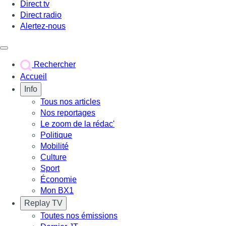
Direct tv
Direct radio
Alertez-nous
Déclencher le menu
Rechercher
Accueil
Info
Tous nos articles
Nos reportages
Le zoom de la rédac'
Politique
Mobilité
Culture
Sport
Économie
Mon BX1
Replay TV
Toutes nos émissions