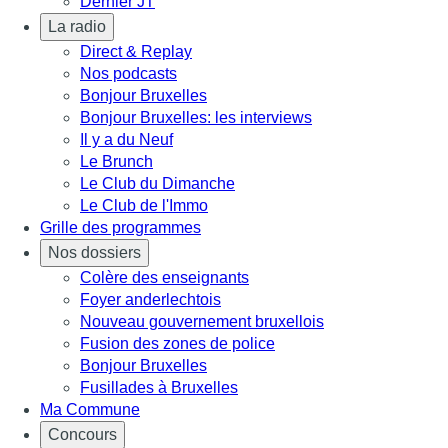
Dernier JT
La radio
Direct & Replay
Nos podcasts
Bonjour Bruxelles
Bonjour Bruxelles: les interviews
Il y a du Neuf
Le Brunch
Le Club du Dimanche
Le Club de l'Immo
Grille des programmes
Nos dossiers
Colère des enseignants
Foyer anderlechtois
Nouveau gouvernement bruxellois
Fusion des zones de police
Bonjour Bruxelles
Fusillades à Bruxelles
Ma Commune
Concours