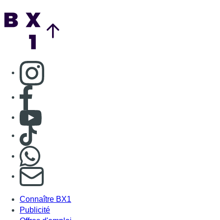
Back to top
Consulter page Instagram
Consulter page Facebook
Consulter Youtube
Consulter TikTok
Nous rejoindre sur Whatsapp
S'abonner à notre newsletter
Connaître BX1
Publicité